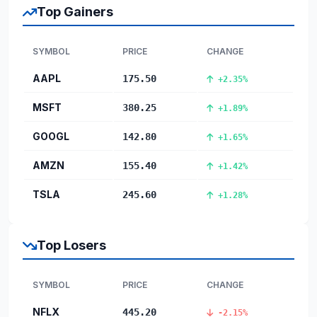
Top Gainers
SYMBOL
PRICE
CHANGE
AAPL
175.50
+2.35%
MSFT
380.25
+1.89%
GOOGL
142.80
+1.65%
AMZN
155.40
+1.42%
TSLA
245.60
+1.28%
Top Losers
SYMBOL
PRICE
CHANGE
NFLX
445.20
-2.15%