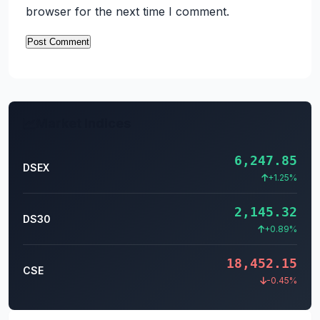
browser for the next time I comment.
Market Indices
6,247.85
DSEX
+1.25%
2,145.32
DS30
+0.89%
18,452.15
CSE
-0.45%