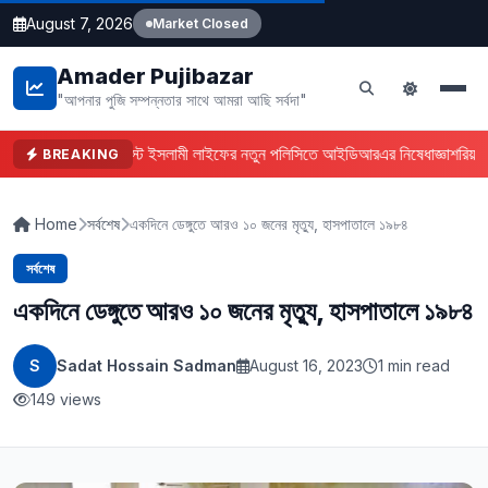
August 7, 2026
Market Closed
Amader Pujibazar
"আপনার পুজি সম্পন্নতার সাথে আমরা আছি সর্বদা"
ফারইস্ট ইসলামী লাইফের নতুন পলিসিতে আইডিআরএর নিষেধাজ্ঞা
শরিয়াহ
BREAKING
Home
সর্বশেষ
একদিনে ডেঙ্গুতে আরও ১০ জনের মৃত্যু, হাসপাতালে ১৯৮৪
সর্বশেষ
একদিনে ডেঙ্গুতে আরও ১০ জনের মৃত্যু, হাসপাতালে ১৯৮৪
S
Sadat Hossain Sadman
August 16, 2023
1 min read
149 views