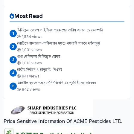
Most Read
ডিভিডেন্ড ঘোষণা ও ইপিএস প্রকাশের তারিখ জানাল ১১ কোম্পানি
1
1,534 views
করাচিতে বাংলাদেশ-পাকিস্তান ম্যাচে গ্যালারি থাকবে দর্শকশূন্য
2
1,031 views
শাশা ডেনিমসের ডিভিডেন্ড ঘোষণা
3
1,013 views
জাতীয় নির্বাচন ৭ জানুয়ারি: সিএসই
4
941 views
ডিজিটাল ব্যাংক গঠনে দেশি-বিদেশি ১২ প্রতিষ্ঠানের আবেদন
5
842 views
Price Sensitive Information Of ACME Pesticides LTD.