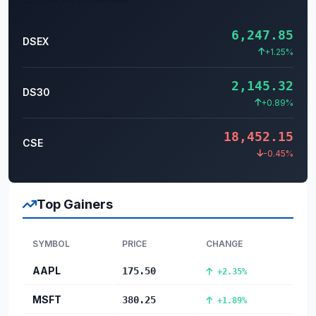
6,247.85
DSEX
+1.25%
2,145.32
DS30
+0.89%
18,452.15
CSE
-0.45%
Top Gainers
SYMBOL
PRICE
CHANGE
AAPL
175.50
+2.35%
MSFT
380.25
+1.89%