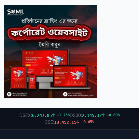
DSEX:
DS30:
6,247.85
2,145.32
+1.25%
+0.89%
CSE:
18,452.15
-0.45%