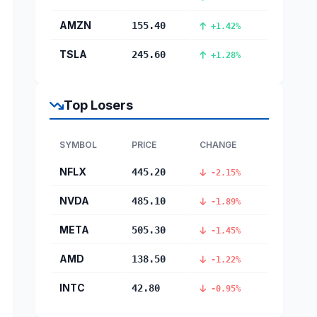
AMZN
155.40
+1.42%
TSLA
245.60
+1.28%
Top Losers
SYMBOL
PRICE
CHANGE
NFLX
445.20
-2.15%
NVDA
485.10
-1.89%
META
505.30
-1.45%
AMD
138.50
-1.22%
INTC
42.80
-0.95%