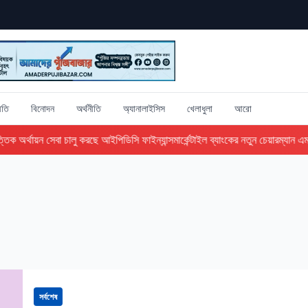
ীতি
বিনোদন
অর্থনীতি
অ্যানালাইসিস
খেলাধুলা
আরো
ক অর্থায়ন সেবা চালু করছে আইপিডিসি ফাইন্যান্স
মার্কেন্টাইল ব্যাংকের নতুন চেয়ারম্যান এম 
সর্বশেষ