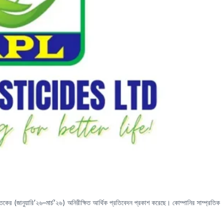
তিকের (জানুয়ারি’২৬–মার্চ’২৬) অনিরীক্ষিত আর্থিক প্রতিবেদন প্রকাশ করেছে। কোম্পানির সাম্প্রতিক