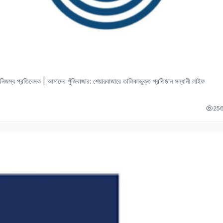
াস নিজস্ব প্রতিবেদক | আমাদের পুঁজিবাজার: শেয়ারবাজারে তালিকাভুক্ত প্রতিষ্ঠান সন্ধানী লাইফ
25