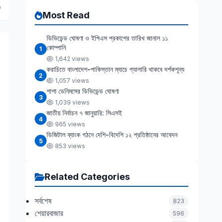
9
Most Read
ডিভিডেন্ড ঘোষণা ও ইপিএস প্রকাশের তারিখ জানাল ১১
কোম্পানি
1
1,642 views
করাচিতে বাংলাদেশ-পাকিস্তান ম্যাচে গ্যালারি থাকবে দর্শকশূন্য
2
1,057 views
শাশা ডেনিমসের ডিভিডেন্ড ঘোষণা
3
1,039 views
জাতীয় নির্বাচন ৭ জানুয়ারি: সিএসই
4
965 views
ডিজিটাল ব্যাংক গঠনে দেশি-বিদেশি ১২ প্রতিষ্ঠানের আবেদন
5
853 views
Related Categories
সর্বশেষ
823
শেয়ারবাজার
596