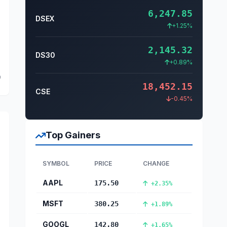
6,247.85
DSEX
+1.25%
2,145.32
DS30
+0.89%
9
18,452.15
CSE
-0.45%
Top Gainers
SYMBOL
PRICE
CHANGE
AAPL
175.50
+2.35%
MSFT
380.25
+1.89%
GOOGL
142.80
+1.65%