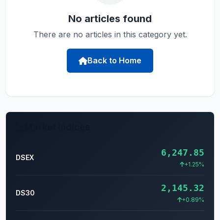
No articles found
There are no articles in this category yet.
Back to Home
Market Indices
6,247.85
DSEX
+1.25%
2,145.32
DS30
+0.89%