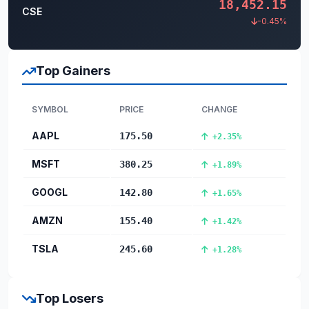
18,452.15
CSE
-0.45%
Top Gainers
SYMBOL
PRICE
CHANGE
AAPL
175.50
+2.35%
MSFT
380.25
+1.89%
GOOGL
142.80
+1.65%
AMZN
155.40
+1.42%
TSLA
245.60
+1.28%
Top Losers