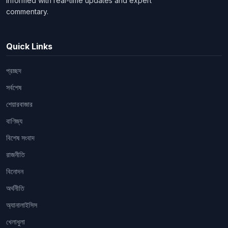
informed with real-time updates and expert
commentary.
Quick Links
প্রচ্ছদ
সর্বশেষ
শেয়ারবাজার
বাণিজ্য
বিশেষ সংবাদ
রাজনীতি
বিনোদন
অর্থনীতি
অ্যানালাইসিস
খেলাধুলা