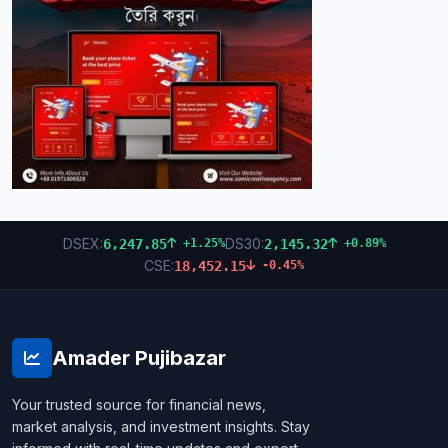
DSEX:
DS30:
6,247.85
2,145.32
+1.25%
+0.89%
CSE:
18,452.15
-0.45%
Amader Pujibazar
Your trusted source for financial news,
market analysis, and investment insights. Stay