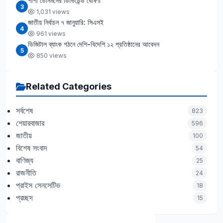
শাশা ডেনিমসের ডিভিডেন্ড ঘোষণা
3
1,031 views
জাতীয় নির্বাচন ৭ জানুয়ারি: সিএসই
4
961 views
ডিজিটাল ব্যাংক গঠনে দেশি-বিদেশি ১২ প্রতিষ্ঠানের আবেদন
5
850 views
Related Categories
সর্বশেষ
823
শেয়ারবাজার
596
জাতীয়
100
বিশেষ সংবাদ
54
বাণিজ্য
25
রাজনীতি
24
প্রাইস সেনসেটিভ
18
প্রচ্ছদ
15