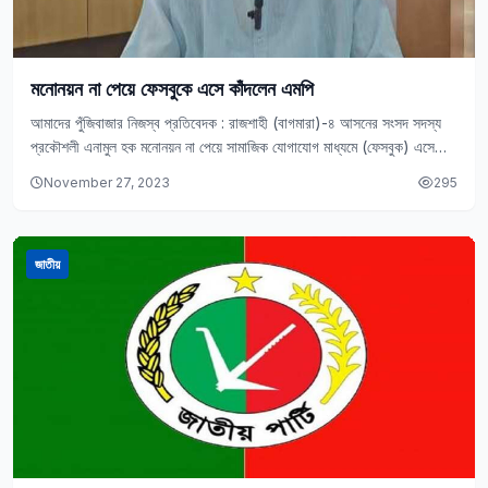
মনোনয়ন না পেয়ে ফেসবুকে এসে কাঁদলেন এমপি
আমাদের পুঁজিবাজার নিজস্ব প্রতিবেদক : রাজশাহী (বাগমারা)-৪ আসনের সংসদ সদস্য
প্রকৌশলী এনামুল হক মনোনয়ন না পেয়ে সামাজিক যোগাযোগ মাধ্যমে (ফেসবুক) এসে
কাঁদলেন। সোমবার (২৭ নভেম্বর)…
November 27, 2023
295
জাতীয়