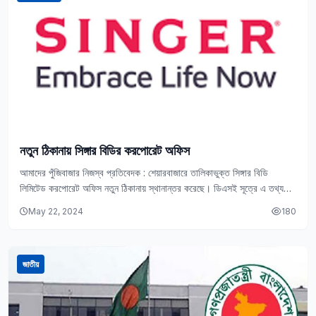
নতুন ঠিকানায় সিঙ্গার বিডির করপোরেট অফিস
আমাদের পুঁজিবাজার নিজস্ব প্রতিবেদক : শেয়ারবাজারে তালিকাভুক্ত সিঙ্গার বিডি
লিমিটেড করপোরেট অফিস নতুন ঠিকানায় স্থানান্তর করেছে। ডিএসই সূত্রে এ তথ্য
জানা গেছে। কোম্পানিটির করপোরেট অফিস…
May 22, 2024
180
জাতীয়