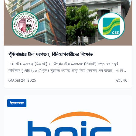
পুঁজিবাজারে টানা দরপতন, বিনিয়োগকারীদের বিক্ষোভ
ঢাকা স্টক এক্সচেঞ্জ (ডিএসই) ও চট্টগ্রাম স্টক এক্সচেঞ্জে (সিএসই) সপ্তাহের চতুর্থ
কার্যদিবস বুধবার (২৩ এপ্রিল) সূচকের পতনের মধ্যে দিয়ে লেনদেন শেষ হয়েছে। এ নিয়ে
টানা…
April 24, 2025
546
বিশেষ সংবাদ