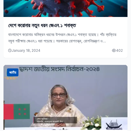
দেশে করোনার নতুন ধরন জেএন.১ শনাক্ত
বাংলাদেশে করোনার অমিক্রন ধরনের উপধরন জেএন.১ শনাক্ত হয়েছে। পাঁচ ব্যক্তির
নমুনা পরীক্ষায় জেএন.১ ধরা পড়েছে। সরকারের রোগতত্ত্ব, রোগনিয়ন্ত্রণ ও
গবেষণাপ্রতিষ্ঠান (আইইডিসিআর) এ কথা জানিয়েছে। আজ…
January 18, 2024
402
জাতীয়