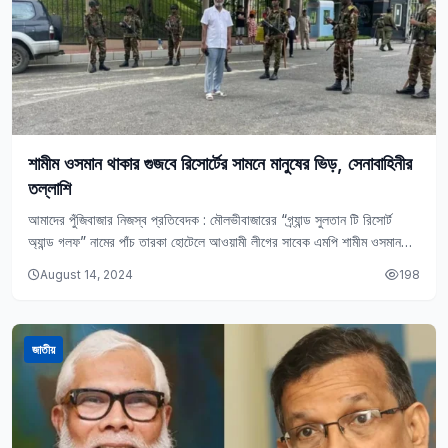
শামীম ওসমান থাকার গুজবে রিসোর্টের সামনে মানুষের ভিড়, সেনাবাহিনীর
তল্লাশি
আমাদের পুঁজিবাজার নিজস্ব প্রতিবেদক : মৌলভীবাজারের “গ্র্যান্ড সুলতান টি রিসোর্ট
অ্যান্ড গলফ” নামের পাঁচ তারকা হোটেলে আওয়ামী লীগের সাবেক এমপি শামীম ওসমান
আত্মগোপন করেছেন- এমন…
August 14, 2024
198
জাতীয়