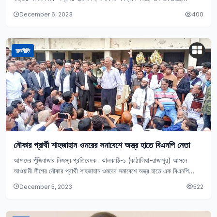
আবহাওয়া অধিদপ্তর। ঘূর্ণিঝড়টি ভারতের…
December 6, 2023
400
রাজনীতি
নৌকার প্রার্থী শাহজাহান ওমরের সমাবেশে অস্ত্র হাতে বিএনপি নেতা
আমাদের পুঁজিবাজার নিজস্ব প্রতিবেদক : ঝালকাঠি-১ (কাঠালিয়া-রাজাপুর) আসনে
আওয়ামী লীগের নৌকার প্রার্থী শাহজাহান ওমরের সমাবেশে অস্ত্র হাতে এক বিএনপি
নেতাকেও দেখা গেছে। তিনি শাহজাহান ওমরের…
December 5, 2023
522