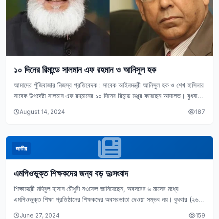
১০ দিনের রিমান্ডে সালমান এফ রহমান ও আনিসুল হক
আমাদের পুঁজিবাজার নিজস্ব প্রতিবেদক : সাবেক আইনমন্ত্রী আনিসুল হক ও শেখ হাসিনার
সাবেক উপদেষ্টা সালমান এফ রহমানের ১০ দিনের রিমান্ড মঞ্জুর করেছেন আদালত। বুধবার
(১৪…
August 14, 2024
187
জাতীয়
এমপিওভুক্ত শিক্ষকদের জন্য বড় দুঃসংবাদ
শিক্ষামন্ত্রী মহিবুল হাসান চৌধুরী নওফেল জানিয়েছেন, অবসরের ৬ মাসের মধ্যে
এমপিওভুক্ত শিক্ষা প্রতিষ্ঠানের শিক্ষকদের অবসরভাতা দেওয়া সম্ভব নয়। বুধবার (২৬
জুন) জাতীয় সংসদ অধিবেশনে প্রশ্নোত্তর…
June 27, 2024
159