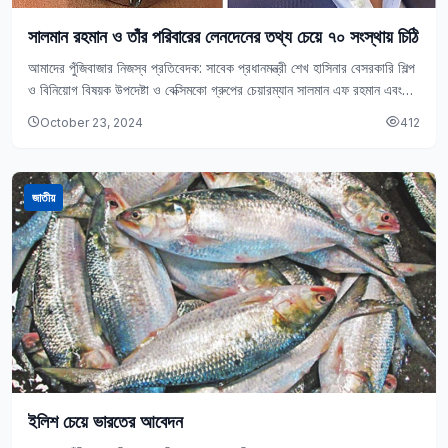
সালমান রহমান ও তাঁর পরিবারের লেনদেনের তথ্য চেয়ে ৭০ সংস্থায় চিঠি
আমাদের পুঁজিবাজার নিজস্ব প্রতিবেদক: সাবেক প্রধানমন্ত্রী শেখ হাসিনার বেসরকারি শিল্প
ও বিনিয়োগ বিষয়ক উপদেষ্টা ও বেক্সিমকো গ্রুপের চেয়ারম্যান সালমান এফ রহমান এবং
তার পরিবারের অন্য…
October 23, 2024
412
জাতীয়
ইলিশ চেয়ে ভারতের আবেদন