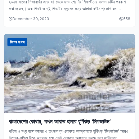
২০২৪ সালের শিক্ষাবর্ষের জন্য ষষ্ঠ থেকে দশম শ্রেণির শিক্ষার্থীদের ক্লাস রুটিন প্রকাশ
করা হয়েছে। এক শিফট ও দুই শিফটের স্কুলের জন্য আলাদা রুটিন প্রকাশ করা…
December 30, 2023
558
বিশেষ সংবাদ
বাংলাদেশের কোথায়, কখন আঘাত হানবে ঘূর্ণিঝড় ‘মিগজাউম’
পশ্চিম ও মধ্য বঙ্গোপসাগর ও তৎসংলগ্ন এলাকায় অবস্থানরত ঘূর্ণিঝড় ‘মিগজাউম’ আরও
উত্তর-পশ্চিম দিকে অগ্রসর হয়ে একই এলাকায় অবস্থান করছে বলে জানিয়েছে