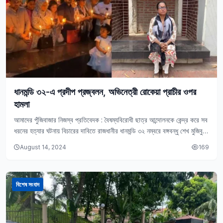
ধানমন্ডি ৩২-এ প্রদীপ প্রজ্বলন, অভিনেত্রী রোকেয়া প্রাচীর ওপর
হামলা
আমাদের পুঁজিবাজার নিজস্ব প্রতিবেদক : বৈষম্যবিরোধী ছাত্র আন্দোলনকে কেন্দ্র করে সব
ধরনের হত্যার ঘটনায় বিচারের দাবিতে রাজধানীর ধানমন্ডি ৩২ নম্বরে বঙ্গবন্ধু শেখ মুজিবুর
রহমানের বাড়ির…
August 14, 2024
169
বিশেষ সংবাদ