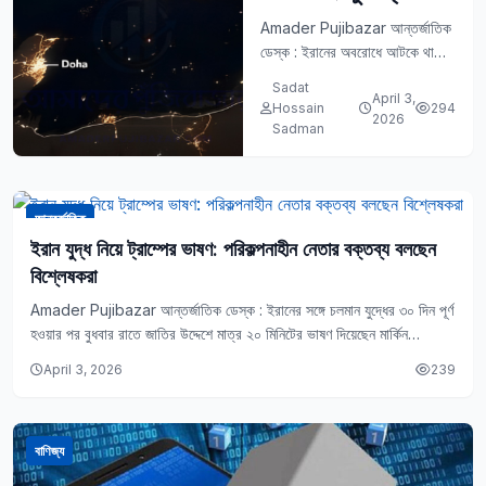
খোলার আরব পরিকল্পনা
Amader Pujibazar আন্তর্জাতিক
ডেস্ক : ইরানের অবরোধে আটকে থাকা
ব্যর্থ, বাড়ছে বৈশ্বিক
কৌশলগতভাবে অত্যন্ত গুরুত্বপূর্ণ
Sadat
জ্বালানি সংকট
April 3,
সমুদ্রপথ হরমুজ প্রণালি পুনরায় খুলে
Hossain
294
2026
দেওয়ার লক্ষ্যে জাতিসংঘ নিরাপত্তা
Sadman
পরিষদে (UNSC) উপস্থাপিত
প্রস্তাব…
আন্তর্জাতিক
ইরান যুদ্ধ নিয়ে ট্রাম্পের ভাষণ: পরিকল্পনাহীন নেতার বক্তব্য বলছেন
বিশ্লেষকরা
Amader Pujibazar আন্তর্জাতিক ডেস্ক : ইরানের সঙ্গে চলমান যুদ্ধের ৩০ দিন পূর্ণ
হওয়ার পর বুধবার রাতে জাতির উদ্দেশে মাত্র ২০ মিনিটের ভাষণ দিয়েছেন মার্কিন
প্রেসিডেন্ট…
April 3, 2026
239
বাণিজ্য