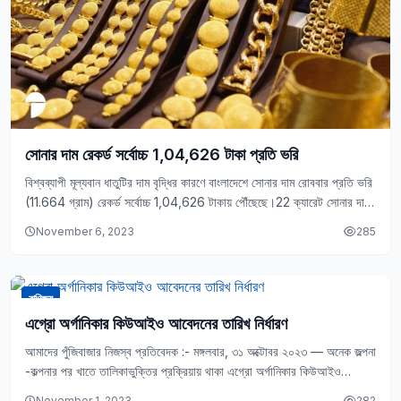
সোনার দাম রেকর্ড সর্বোচ্চ 1,04,626 টাকা প্রতি ভরি
বিশ্বব্যাপী মূল্যবান ধাতুটির দাম বৃদ্ধির কারণে বাংলাদেশে সোনার দাম রোববার প্রতি ভরি
(11.664 গ্রাম) রেকর্ড সর্বোচ্চ 1,04,626 টাকায় পৌঁছেছে।22 ক্যারেট সোনার দাম
ভরি 1,02,867 টাকা…
November 6, 2023
285
বাণিজ্য
এগ্রো অর্গানিকার কিউআইও আবেদনের তারিখ নির্ধারণ
আমাদের পুঁজিবাজার নিজস্ব প্রতিবেদক :- মঙ্গলবার, ৩১ অক্টোবর ২০২৩ — অনেক জল্পনা
-কল্পনার পর খাতে তালিকাভুক্তির প্রক্রিয়ায় থাকা এগ্রো অর্গানিকার কিউআইও
(কোয়ালিফায়েড ইনভেস্টর অফার) আবেদনের তারিখ…
November 1, 2023
282