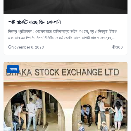
স্পট মার্কেটে যাচ্ছে তিন কোম্পানি
নিজস্ব প্রতিবেদক : শেয়ারবাজারে তালিকাভুক্ত ডরিন পাওয়ার, দ্য পেনিনসুলা চিটাগং
এবং আর.এন স্পিনিং মিলস লিমিটেড রেকর্ড ডেটের আগে আগামীকাল ৭ নভেম্বর,
মঙ্গলবার স্পট মার্কেটে যাচ্ছে।…
November 6, 2023
300
প্রচ্ছদ