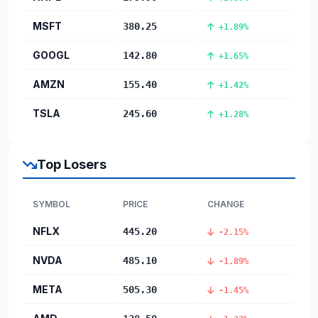
MSFT
380.25
+1.89%
GOOGL
142.80
+1.65%
AMZN
155.40
+1.42%
TSLA
245.60
+1.28%
Top Losers
SYMBOL
PRICE
CHANGE
NFLX
445.20
-2.15%
NVDA
485.10
-1.89%
META
505.30
-1.45%