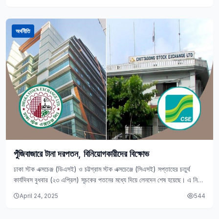
অর্থনীতি
পুঁজিবাজারে টানা দরপতন, বিনিয়োগকারীদের বিক্ষোভ
ঢাকা স্টক এক্সচেঞ্জ (ডিএসই) ও চট্টগ্রাম স্টক এক্সচেঞ্জে (সিএসই) সপ্তাহের চতুর্থ
কার্যদিবস বুধবার (২৩ এপ্রিল) সূচকের পতনের মধ্যে দিয়ে লেনদেন শেষ হয়েছে। এ নিয়ে
টানা…
April 24, 2025
544