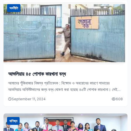
অর্থনীতি
আশুলিয়ায় ৪৫ পোশাক কারখানা বন্ধ
আমাদের পুঁজিবাজার নিজস্ব প্রতিবেদক : বিক্ষোভ ও অবরোধের কারণে সাভারের
আশুলিয়ায় অনির্দিষ্টকালের জন্য বন্ধ ঘোষণা করা হয়েছে ৪৫টি পোশাক কারখানা। সেই
সঙ্গে আরও ২৫টি পোশাক…
September 11, 2024
608
বাণিজ্য