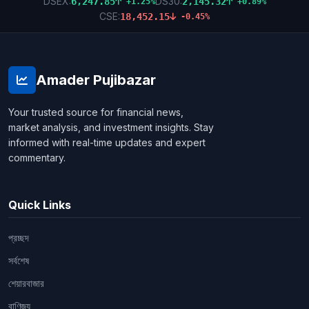
DSEX:
DS30:
6,247.85
2,145.32
+1.25%
+0.89%
CSE:
18,452.15
-0.45%
Amader Pujibazar
Your trusted source for financial news,
market analysis, and investment insights. Stay
informed with real-time updates and expert
commentary.
Quick Links
প্রচ্ছদ
সর্বশেষ
শেয়ারবাজার
বাণিজ্য