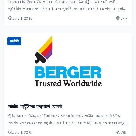
সপ্তাহের দ্বিতীয় কার্যদিবসে ঢাকা স্টক এক্সচেঞ্জের (ডিএসই) ব্লক মার্কেটে ৩৬টি
প্রতিষ্ঠান লেনদেনে অংশ নিয়েছে। এসব প্রতিষ্ঠানের মোট ২০ কোটি ০৬ লাখ ৭০ হাজার
টাকার শেয়ার…
July 1, 2025
647
অর্থনীতি
বার্জার পেইন্টসের লভ্যাংশ ঘোষণা
পুঁজিবাজারে তালিকাভুক্ত বিবিধ খাতের কোম্পানির বার্জার পেইন্টস বাংলাদেশ লিমিটেড
সর্বশেষ হিসাববছরের জন্য লভ্যাংশ ঘোষণা করেছে। কোম্পানিটি আলোচিত বছরের জন্য
শেয়ারহোল্ডারদেরকে ৫২৫ শতাংশ নগদ লভ্যাংশ দেবে।…
July 1, 2025
765