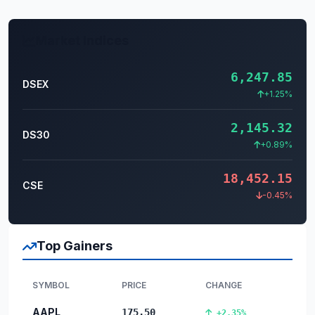
Market Indices
6,247.85
DSEX
+1.25%
2,145.32
DS30
+0.89%
18,452.15
CSE
-0.45%
Top Gainers
SYMBOL
PRICE
CHANGE
AAPL
175.50
+2.35%