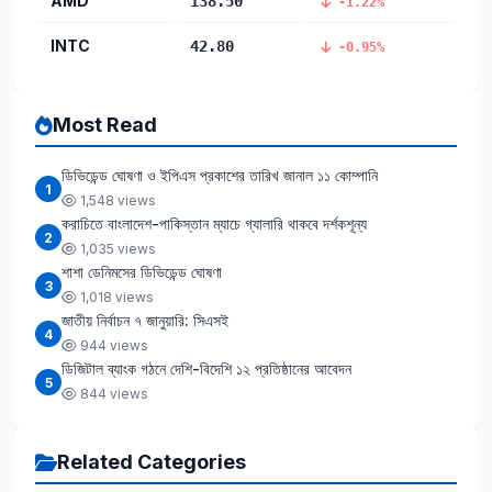
AMD
138.50
-1.22%
INTC
42.80
-0.95%
Most Read
ডিভিডেন্ড ঘোষণা ও ইপিএস প্রকাশের তারিখ জানাল ১১ কোম্পানি
1
1,548 views
করাচিতে বাংলাদেশ-পাকিস্তান ম্যাচে গ্যালারি থাকবে দর্শকশূন্য
2
1,035 views
শাশা ডেনিমসের ডিভিডেন্ড ঘোষণা
3
1,018 views
জাতীয় নির্বাচন ৭ জানুয়ারি: সিএসই
4
944 views
ডিজিটাল ব্যাংক গঠনে দেশি-বিদেশি ১২ প্রতিষ্ঠানের আবেদন
5
844 views
Related Categories