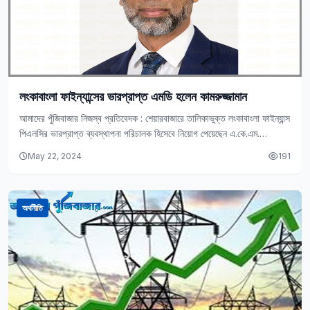
লংকাবাংলা ফাইন্যান্সের ভারপ্রাপ্ত এমডি হলেন কামরুজ্জামান
আমাদের পুঁজিবাজার নিজস্ব প্রতিবেদক : শেয়ারবাজারে তালিকাভুক্ত লংকাবাংলা ফাইন্যান্স
পিএলসির ভারপ্রাপ্ত ব্যবস্থাপনা পরিচালক হিসেবে নিয়োগ পেয়েছেন এ.কে.এম.
কামরুজ্জামান, এফসিএমএ। ডিএসই সূত্রে এই তথ্য জানা গেছে।…
May 22, 2024
191
অর্থনীতি