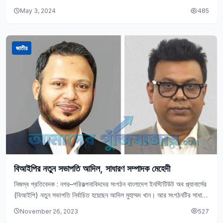
সিকিউরিটিজ লিমিটেডের সহযোগিতায় ট্রেক…
May 3, 2024
485
জাতীয়
বিআইপির নতুন সভাপতি আদিল, সাধারণ সম্পাদক মেহেদী
নিজস্ব প্রতিবেদক : নগর–পরিকল্পনাবিদদের সংগঠন বাংলাদেশ ইনস্টিটিউট অব প্ল্যানার্সের
(বিআইপি) নতুন সভাপতি নির্বাচিত হয়েছেন আদিল মুহাম্মদ খান। আর সংগঠনটির সাধারণ
সম্পাদক পদে পুনরায় নির্বাচিত হয়েছেন…
November 26, 2023
527