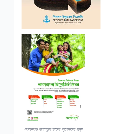
লংকাবাংলা ফাইন্যান্স তাদের গ্রাহকদের জন্য