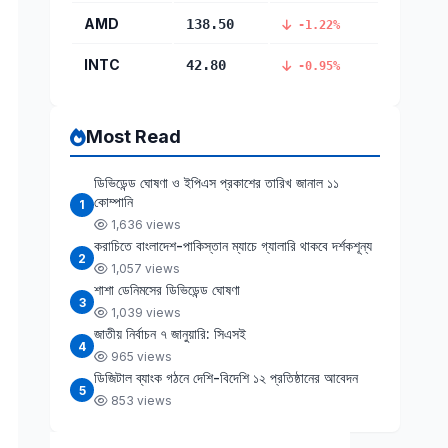
AMD
138.50
-1.22%
INTC
42.80
-0.95%
Most Read
ডিভিডেন্ড ঘোষণা ও ইপিএস প্রকাশের তারিখ জানাল ১১
কোম্পানি
1
1,636 views
করাচিতে বাংলাদেশ-পাকিস্তান ম্যাচে গ্যালারি থাকবে দর্শকশূন্য
2
1,057 views
শাশা ডেনিমসের ডিভিডেন্ড ঘোষণা
3
1,039 views
জাতীয় নির্বাচন ৭ জানুয়ারি: সিএসই
4
965 views
ডিজিটাল ব্যাংক গঠনে দেশি-বিদেশি ১২ প্রতিষ্ঠানের আবেদন
5
853 views