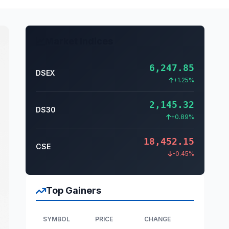
Market Indices
6,247.85
DSEX
+1.25%
2,145.32
DS30
+0.89%
18,452.15
CSE
-0.45%
Top Gainers
SYMBOL
PRICE
CHANGE