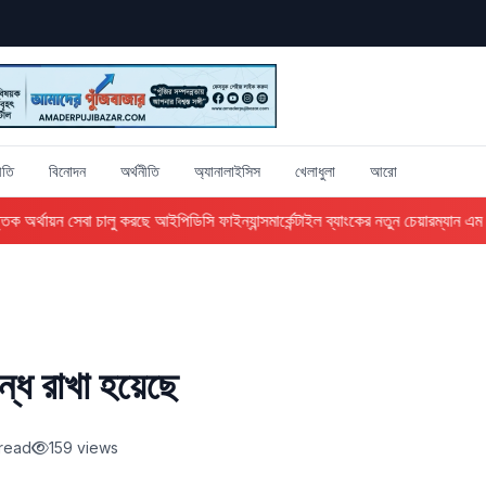
ীতি
বিনোদন
অর্থনীতি
অ্যানালাইসিস
খেলাধুলা
আরো
ক অর্থায়ন সেবা চালু করছে আইপিডিসি ফাইন্যান্স
মার্কেন্টাইল ব্যাংকের নতুন চেয়ারম্যান এম এ
্ধ রাখা হয়েছে
 read
159 views