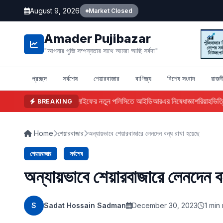
August 9, 2026
Market Closed
Amader Pujibazar
"আপনার পুজি সম্পন্নতার সাথে আমরা আছি সর্বদা"
প্রচ্ছদ
সর্বশেষ
শেয়ারবাজার
বাণিজ্য
বিশেষ সংবাদ
রাজন
ফারইস্ট ইসলামী লাইফের নতুন পলিসিতে আইডিআরএর নিষেধাজ্ঞা
শরিয়াহভিত্তি
BREAKING
Home
শেয়ারবাজার
অন্যায়ভাবে শেয়ারবাজারে লেনদেন বন্ধ রাখা হয়েছে
শেয়ারবাজার
সর্বশেষ
অন্যায়ভাবে শেয়ারবাজারে লেনদেন বন
S
Sadat Hossain Sadman
December 30, 2023
1 min