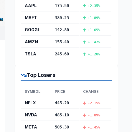
AAPL
175.50
+2.35%
MSFT
380.25
+1.89%
GOOGL
142.80
+1.65%
AMZN
155.40
+1.42%
TSLA
245.60
+1.28%
Top Losers
SYMBOL
PRICE
CHANGE
NFLX
445.20
-2.15%
NVDA
485.10
-1.89%
META
505.30
-1.45%