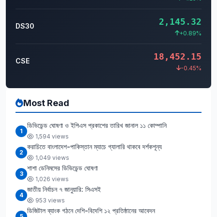
2,145.32
DS30
+0.89%
18,452.15
CSE
-0.45%
Most Read
ডিভিডেন্ড ঘোষণা ও ইপিএস প্রকাশের তারিখ জানাল ১১ কোম্পানি
1
1,594 views
করাচিতে বাংলাদেশ-পাকিস্তান ম্যাচে গ্যালারি থাকবে দর্শকশূন্য
2
1,049 views
শাশা ডেনিমসের ডিভিডেন্ড ঘোষণা
3
1,026 views
জাতীয় নির্বাচন ৭ জানুয়ারি: সিএসই
4
953 views
ডিজিটাল ব্যাংক গঠনে দেশি-বিদেশি ১২ প্রতিষ্ঠানের আবেদন
5