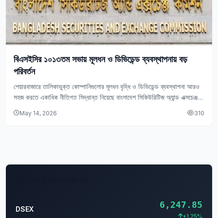
বিএসইসির ১০১৩তম সভায় মূলধন ও ডিভিডেন্ড ব্যবস্থাপনায় বড়
পরিবর্তন
শেয়ারবাজারে তালিকাভুক্ত কোম্পানিগুলোর মূলধন বৃদ্ধি ও ডিভিডেন্ড ব্যবস্থাপনা আরও
সহজ করতে একাধিক নীতিগত সিদ্ধান্ত নিয়েছে বাংলাদেশ সিকিউরিটিজ অ্যান্ড এক্সচেঞ্জ
কমিশন (বিএসইসি)। বিএসইসি মূলধন ডিভিডেন্ড সিদ্ধান্ত…
May 14, 2026
310
Market Indices
6,247.85
DSEX
+1.25%