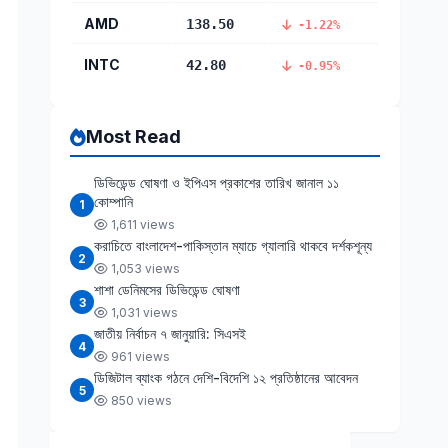
AMD
138.50
-1.22%
INTC
42.80
-0.95%
Most Read
ডিভিডেন্ড ঘোষণা ও ইপিএস প্রকাশের তারিখ জানাল ১১
কোম্পানি
1
1,611 views
করাচিতে বাংলাদেশ-পাকিস্তান ম্যাচে গ্যালারি থাকবে দর্শকশূন্য
2
1,053 views
শাশা ডেনিমসের ডিভিডেন্ড ঘোষণা
3
1,031 views
জাতীয় নির্বাচন ৭ জানুয়ারি: সিএসই
4
961 views
ডিজিটাল ব্যাংক গঠনে দেশি-বিদেশি ১২ প্রতিষ্ঠানের আবেদন
5
850 views