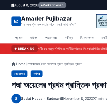
August 8, 2026
Market Closed
Amader Pujibazar
"আপনার পুজি সম্পন্নতার সাথে আমরা আছি সর্বদা"
প্রচ্ছদ
সর্বশেষ
শেয়ারবাজার
বাণিজ্য
বিশেষ সংবাদ
রাজন
ফারইস্ট ইসলামী লাইফের নতুন পলিসিতে আইডিআরএর নিষেধাজ্ঞা
শরিয়াহভিত্তি
BREAKING
Home
শেয়ারবাজার
পদ্মা অয়েলের প্রথম প্রান্তিক প্রকাশ
শেয়ারবাজার
সর্বশেষ
পদ্মা অয়েলের প্রথম প্রান্তিক প্রক
S
Sadat Hossain Sadman
November 8, 2023
1 min 