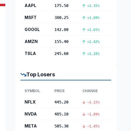
AAPL
175.50
+2.35%
MSFT
380.25
+1.89%
GOOGL
142.80
+1.65%
AMZN
155.40
+1.42%
TSLA
245.60
+1.28%
Top Losers
SYMBOL
PRICE
CHANGE
NFLX
445.20
-2.15%
NVDA
485.10
-1.89%
META
505.30
-1.45%