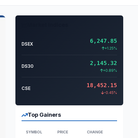
Market Indices
6,247.85
DSEX
+1.25%
2,145.32
DS30
+0.89%
18,452.15
CSE
-0.45%
Top Gainers
SYMBOL
PRICE
CHANGE