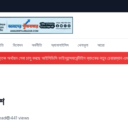
ীতি
বিনোদন
অর্থনীতি
অ্যানালাইসিস
খেলাধুলা
আরো
ক অর্থায়ন সেবা চালু করছে আইপিডিসি ফাইন্যান্স
মার্কেন্টাইল ব্যাংকের নতুন চেয়ারম্যান এম 
াশ
read
441 views