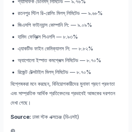
প্যাসিফিক ডেনিমস্‌ লিমিটেড — ৯.৭৬%
রতনপুর স্টিল রি-রোলিং মিলস্‌ লিমিটেড — ৯.৬৮%
জিএসপি ফাইন্যান্স কোম্পানি লি: — ৯.০৯%
হামিদ ফেব্রিক্স পিএলসি — ৮.৯৩%
এ্যাকটিভ ফাইন কেমিক্যালস লি: — ৮.৮২%
অ্যাপোলো ইস্পাত কমপ্লেক্স লিমিটেড — ৮.৭০%
রিজেন্ট টেক্সটাইল মিলস্‌ লিমিটেড — ৮.৭০%
বিশ্লেষকরা মনে করছেন, বিনিয়োগকারীদের মুনাফা গ্রহণ প্রবণতা
এবং সাম্প্রতিক আর্থিক প্রতিবেদনের প্রভাবেই আজকের দরপতন
দেখা গেছে।
Source:
ঢাকা স্টক এক্সচেঞ্জ (ডিএসই)
©