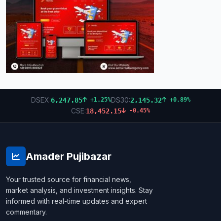
DSEX:
DS30:
6,247.85
2,145.32
+1.25%
+0.89%
CSE:
18,452.15
-0.45%
Amader Pujibazar
Your trusted source for financial news,
market analysis, and investment insights. Stay
informed with real-time updates and expert
commentary.