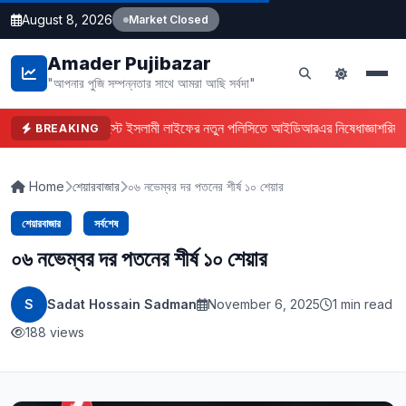
August 8, 2026
Market Closed
Amader Pujibazar
"আপনার পুজি সম্পন্নতার সাথে আমরা আছি সর্বদা"
ফারইস্ট ইসলামী লাইফের নতুন পলিসিতে আইডিআরএর নিষেধাজ্ঞা
শরিয়া
BREAKING
Home
শেয়ারবাজার
০৬ নভেম্বর দর পতনের শীর্ষ ১০ শেয়ার
শেয়ারবাজার
সর্বশেষ
০৬ নভেম্বর দর পতনের শীর্ষ ১০ শেয়ার
S
Sadat Hossain Sadman
November 6, 2025
1 min read
188 views