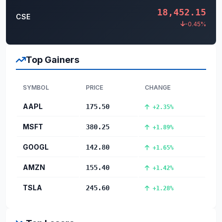
18,452.15
CSE
-0.45%
Top Gainers
SYMBOL
PRICE
CHANGE
AAPL
175.50
+2.35%
MSFT
380.25
+1.89%
GOOGL
142.80
+1.65%
AMZN
155.40
+1.42%
TSLA
245.60
+1.28%