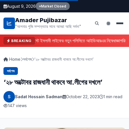
August 9, 2026
Market Closed
Amader Pujibazar
"আপনার পুজি সম্পন্নতার সাথে আমরা আছি সর্বদা"
ফারইস্ট ইসলামী লাইফের নতুন পলিসিতে আইডিআরএর নিষেধাজ্ঞা
শরিয়া
BREAKING
Home
সর্বশেষ
‘২৮ অক্টোবর রাজধানী থাকবে আ.লীগের দখলে’
সর্বশেষ
‘২৮ অক্টোবর রাজধানী থাকবে আ.লীগের দখলে’
S
Sadat Hossain Sadman
October 22, 2023
1 min read
147 views