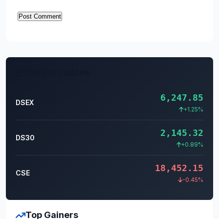
Market Indices
6,247.85
DSEX
+1.25%
2,145.32
DS30
+0.89%
18,452.15
CSE
-0.45%
Top Gainers