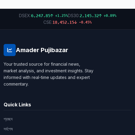
DSEX:
DS30:
6,247.85
2,145.32
+1.25%
+0.89%
CSE:
18,452.15
-0.45%
Amader Pujibazar
Your trusted source for financial news,
market analysis, and investment insights. Stay
informed with real-time updates and expert
commentary.
Quick Links
প্রচ্ছদ
সর্বশেষ