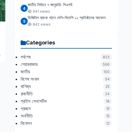
জাতীয় নির্বাচন ৭ জানুয়ারি: সিএসই
4
941 views
ডিজিটাল ব্যাংক গঠনে দেশি-বিদেশি ১২ প্রতিষ্ঠানের আবেদন
5
842 views
Categories
5
সর্বশেষ
823
শেয়ারবাজার
596
জাতীয়
100
বিশেষ সংবাদ
54
বাণিজ্য
25
রাজনীতি
24
প্রাইস সেনসেটিভ
18
প্রচ্ছদ
15
অর্থনীতি
15
বিনোদন
12