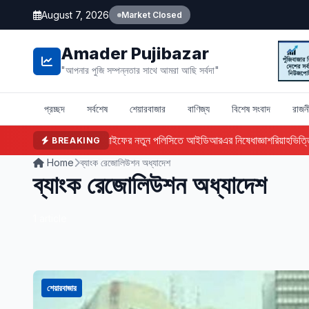
August 7, 2026
Market Closed
Amader Pujibazar
"আপনার পুজি সম্পন্নতার সাথে আমরা আছি সর্বদা"
প্রচ্ছদ
সর্বশেষ
শেয়ারবাজার
বাণিজ্য
বিশেষ সংবাদ
রাজন
ফারইস্ট ইসলামী লাইফের নতুন পলিসিতে আইডিআরএর নিষেধাজ্ঞা
শরিয়াহভিত্তিক 
BREAKING
Home
ব্যাংক রেজোলিউশন অধ্যাদেশ
ব্যাংক রেজোলিউশন অধ্যাদেশ
1 article
শেয়ারবাজার