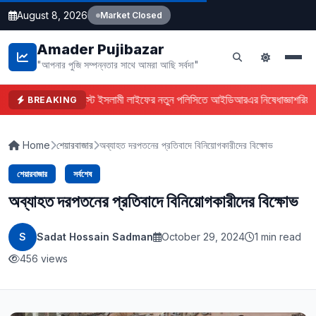
August 8, 2026
Market Closed
Amader Pujibazar
"আপনার পুজি সম্পন্নতার সাথে আমরা আছি সর্বদা"
ফারইস্ট ইসলামী লাইফের নতুন পলিসিতে আইডিআরএর নিষেধাজ্ঞা
শরিয়া
BREAKING
Home
শেয়ারবাজার
অব্যাহত দরপতনের প্রতিবাদে বিনিয়োগকারীদের বিক্ষোভ
শেয়ারবাজার
সর্বশেষ
অব্যাহত দরপতনের প্রতিবাদে বিনিয়োগকারীদের বিক্ষোভ
S
Sadat Hossain Sadman
October 29, 2024
1 min read
456 views