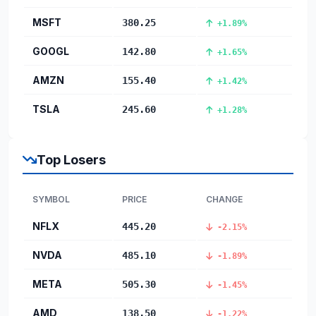
MSFT
380.25
+1.89%
GOOGL
142.80
+1.65%
AMZN
155.40
+1.42%
TSLA
245.60
+1.28%
Top Losers
SYMBOL
PRICE
CHANGE
NFLX
445.20
-2.15%
NVDA
485.10
-1.89%
META
505.30
-1.45%
AMD
138.50
-1.22%