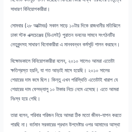
সাধারণ বিনিয়োগকারীরা।
সোমবার (২৮ অক্টোবর) সকাল সাড়ে ১০টার দিকে রাজধানীর মতিঝিলে
ঢাকা স্টক এক্সচেঞ্জের (ডিএসই) পুরাতন ভবনের সামনে সংগঠনটির
নেতৃবৃন্দসহ সাধারণ বিনোকারীরা এ মানববন্ধন কর্মসূচি পালন করছেন।
বিক্ষোভকালে বিনিয়োগকারীরা বলেন, ২০১০ সালেও আমরা এতোটা
ক্ষতিগ্রস্ত হয়নি, যা গত আড়াই মাসে হয়েছি। ২০১০ সালের
শেয়ারের দাম কমে ছিল। কিন্তু এখন পরিস্থিতি এতোটাই খারাপ যে
শেয়ারের দাম ফেসভ্যালু ১০ টাকার নিচে নেমে এসেছে। এতে আমরা
নিঃস্ব হয়ে গেছি।
তারা বলেন, পরিবার পরিজন নিয়ে আমরা ঠিক মতো জীবন-যাপন করতে
পারছি না। বর্তমান সরকারের প্রধান উপদেষ্টার ওপর আমাদের আস্থা