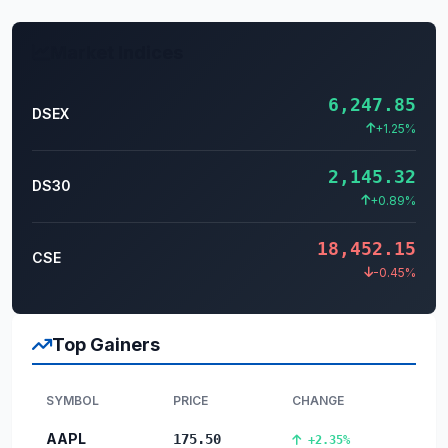
Market Indices
6,247.85
DSEX
+1.25%
2,145.32
DS30
+0.89%
18,452.15
CSE
-0.45%
Top Gainers
SYMBOL
PRICE
CHANGE
AAPL
175.50
+2.35%