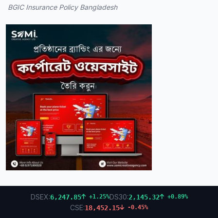
BGIC Insurance Policy Bangladesh
DSEX:
DS30:
6,247.85
2,145.32
+1.25%
+0.89%
CSE:
18,452.15
-0.45%