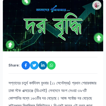
Share:
সপ্তাহের চতুর্থ কর্মদিবস বুধবার (১১ সেপ্টেম্বর) প্রধান শেয়ারবাজার
ঢাকা স্টক এক্সচেঞ্জে (ডিএসই) লেনদেনে অংশ নেওয়া ৩৯৭টি
কোম্পানির মধ্যে ১৬৩টির দর বেড়েছে। আজ সর্বোচ্চ দর বেড়েছে
শাইনপুকুর সিরামিকস লিমিটেডের। ডিএসই সূত্রে এই তথ্য জানা