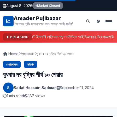
August 8, 2026
Market Closed
Amader Pujibazar
"আপনার পুজি সম্পন্নতার সাথে আমরা আছি সর্বদা"
ফারইস্ট ইসলামী লাইফের নতুন পলিসিতে আইডিআরএর নিষেধাজ্ঞা
শরিয়া
BREAKING
Home
শেয়ারবাজার
বুধবার দর বৃদ্ধির শীর্ষ ১০ শেয়ার
শেয়ারবাজার
সর্বশেষ
বুধবার দর বৃদ্ধির শীর্ষ ১০ শেয়ার
S
Sadat Hossain Sadman
September 11, 2024
1 min read
187 views