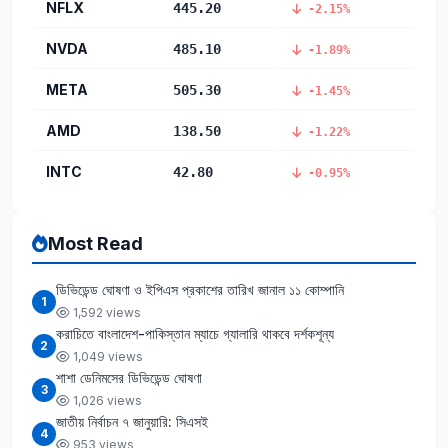
NFLX
445.20
-2.15%
NVDA
485.10
-1.89%
META
505.30
-1.45%
AMD
138.50
-1.22%
INTC
42.80
-0.95%
Most Read
ডিভিডেন্ড ঘোষণা ও ইপিএস প্রকাশের তারিখ জানাল ১১ কোম্পানি
1
1,592 views
করাচিতে বাংলাদেশ-পাকিস্তান ম্যাচে গ্যালারি থাকবে দর্শকশূন্য
2
1,049 views
শাশা ডেনিমসের ডিভিডেন্ড ঘোষণা
3
1,026 views
জাতীয় নির্বাচন ৭ জানুয়ারি: সিএসই
4
953 views