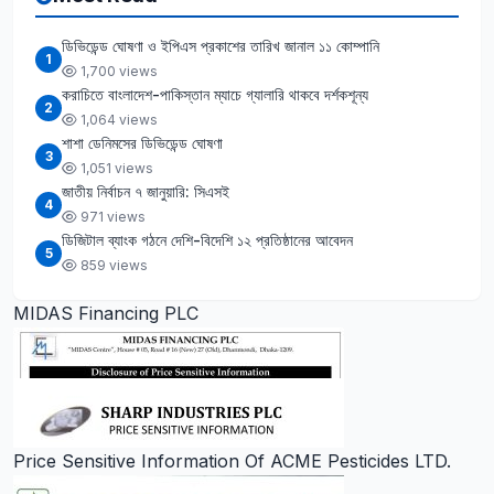
ডিভিডেন্ড ঘোষণা ও ইপিএস প্রকাশের তারিখ জানাল ১১ কোম্পানি
1
1,700 views
করাচিতে বাংলাদেশ-পাকিস্তান ম্যাচে গ্যালারি থাকবে দর্শকশূন্য
2
1,064 views
শাশা ডেনিমসের ডিভিডেন্ড ঘোষণা
3
1,051 views
জাতীয় নির্বাচন ৭ জানুয়ারি: সিএসই
4
971 views
ডিজিটাল ব্যাংক গঠনে দেশি-বিদেশি ১২ প্রতিষ্ঠানের আবেদন
5
859 views
MIDAS Financing PLC
Price Sensitive Information Of ACME Pesticides LTD.