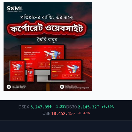
DSEX:
DS30:
6,247.85
2,145.32
+1.25%
+0.89%
CSE:
18,452.15
-0.45%