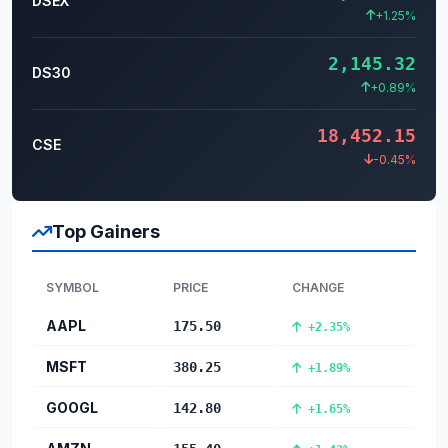
DSEX
+1.25%
2,145.32
DS30
+0.89%
18,452.15
CSE
-0.45%
Top Gainers
SYMBOL
PRICE
CHANGE
AAPL
175.50
+2.35%
MSFT
380.25
+1.89%
GOOGL
142.80
+1.65%