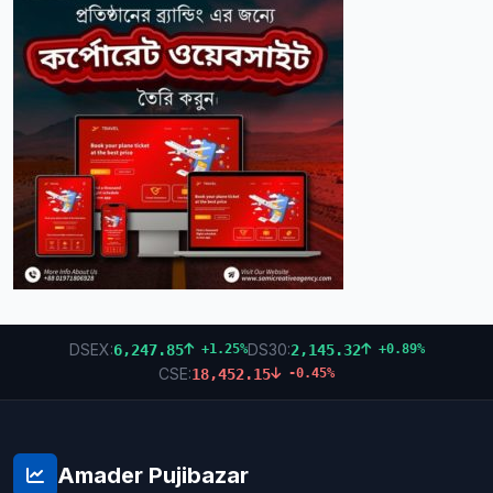
DSEX:
DS30:
6,247.85
2,145.32
+1.25%
+0.89%
CSE:
18,452.15
-0.45%
Amader Pujibazar