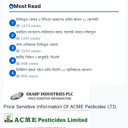
Most Read
ডিভিডেন্ড ঘোষণা ও ইপিএস প্রকাশের তারিখ জানাল ১১ কোম্পানি
1
1,673 views
করাচিতে বাংলাদেশ-পাকিস্তান ম্যাচে গ্যালারি থাকবে দর্শকশূন্য
2
1,061 views
শাশা ডেনিমসের ডিভিডেন্ড ঘোষণা
3
1,043 views
জাতীয় নির্বাচন ৭ জানুয়ারি: সিএসই
4
968 views
ডিজিটাল ব্যাংক গঠনে দেশি-বিদেশি ১২ প্রতিষ্ঠানের আবেদন
5
856 views
Price Sensitive Information Of ACME Pesticides LTD.