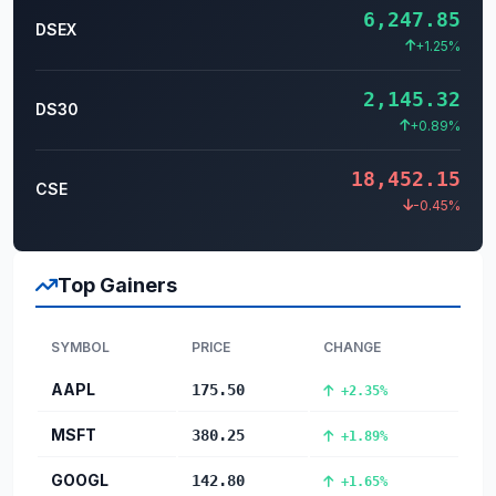
6,247.85
DSEX
+1.25%
2,145.32
DS30
+0.89%
18,452.15
CSE
-0.45%
Top Gainers
SYMBOL
PRICE
CHANGE
AAPL
175.50
+2.35%
MSFT
380.25
+1.89%
GOOGL
142.80
+1.65%