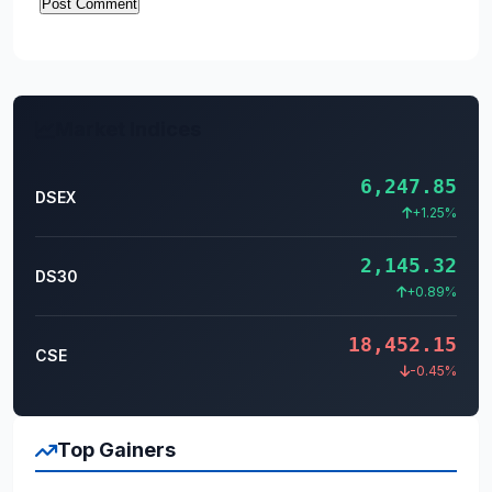
Market Indices
6,247.85
DSEX
+1.25%
2,145.32
DS30
+0.89%
18,452.15
CSE
-0.45%
Top Gainers