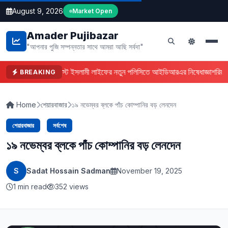
August 9, 2026
Market Open
Amader Pujibazar
"আপনার পুজি সম্পন্নতার সাথে আমরা আছি সর্বদা"
ফারইস্ট ইসলামী লাইফের নতুন পলিসিতে আইডিআরএর নিষেধাজ্ঞা
শরিয়া
BREAKING
Home
শেয়ারবাজার
১৯ নভেম্বর ব্লকে পাঁচ কোম্পানির বড় লেনদেন
শেয়ারবাজার
সর্বশেষ
১৯ নভেম্বর ব্লকে পাঁচ কোম্পানির বড় লেনদেন
S
Sadat Hossain Sadman
November 19, 2025
1 min read
352 views