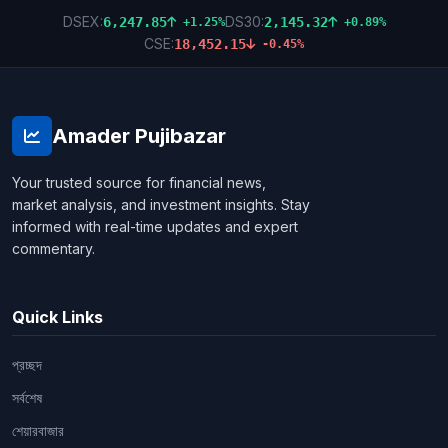
DSEX:
DS30:
6,247.85
2,145.32
+1.25%
+0.89%
CSE:
18,452.15
-0.45%
Amader Pujibazar
Your trusted source for financial news,
market analysis, and investment insights. Stay
informed with real-time updates and expert
commentary.
Quick Links
প্রচ্ছদ
সর্বশেষ
শেয়ারবাজার