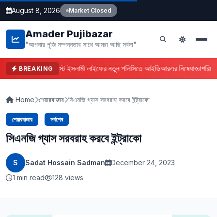
August 8, 2026
Market Closed
Amader Pujibazar
"আপনার পুজি সম্পন্নতার সাথে আমরা আছি সর্বদা"
ফারইস্ট ইসলামী লাইফের নতুন পলিসিতে আইডিআরএর নিষেধাজ্ঞা
শরিয়া
BREAKING
Home
শেয়ারবাজার
সিএনজি গ্যাস সরবরাহ করবে ইন্ট্রাকো
শেয়ারবাজার
সর্বশেষ
সিএনজি গ্যাস সরবরাহ করবে ইন্ট্রাকো
S
Sadat Hossain Sadman
December 24, 2023
1 min read
128 views