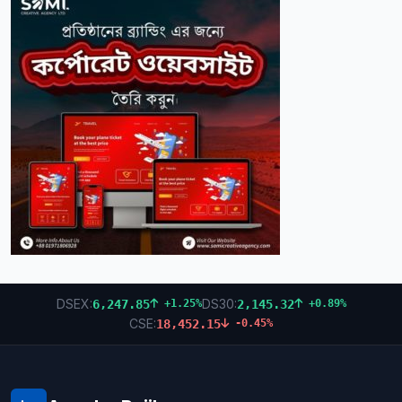
DSEX:
DS30:
6,247.85
2,145.32
+1.25%
+0.89%
CSE:
18,452.15
-0.45%