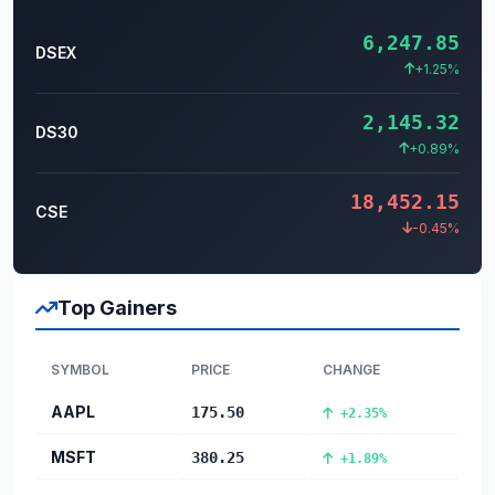
6,247.85
DSEX
+1.25%
2,145.32
DS30
+0.89%
18,452.15
CSE
-0.45%
Top Gainers
SYMBOL
PRICE
CHANGE
AAPL
175.50
+2.35%
MSFT
380.25
+1.89%