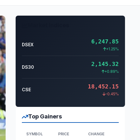
Market Indices
6,247.85
DSEX
+1.25%
2,145.32
DS30
+0.89%
18,452.15
CSE
-0.45%
Top Gainers
SYMBOL
PRICE
CHANGE