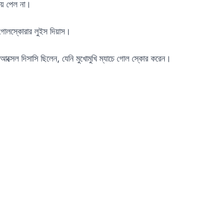
জয় পেল না।
চ গোলস্কোরার লুইস দিয়াস।
় আক্সেল দিসাসি ছিলেন, যেনি মুখোমুখি ম্যাচে গোল স্কোর করেন।