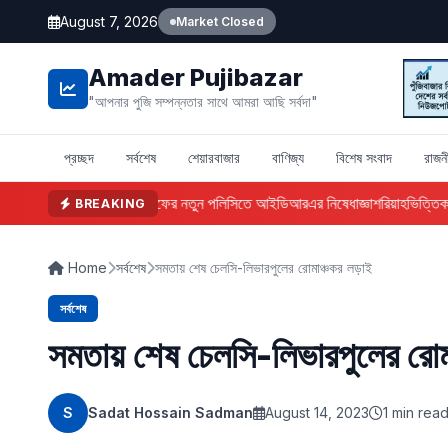
August 7, 2026
Market Closed
Amader Pujibazar
"আপনার পুজি সম্পন্নতার সাথে আমরা আছি সর্বদা"
প্রচ্ছদ
সর্বশেষ
শেয়ারবাজার
বাণিজ্য
বিশেষ সংবাদ
রাজন
ফারইস্ট ইসলামী লাইফের নতুন পলিসিতে আইডিআরএর নিষেধাজ্ঞা
শরিয়াহভিত্তিক অর
BREAKING
Home
সর্বশেষ
সমতায় শেষ চেলসি-লিভারপুলের রোমাঞ্চকর লড়াই
সর্বশেষ
সমতায় শেষ চেলসি-লিভারপুলের রোম
S
Sadat Hossain Sadman
August 14, 2023
1 min rea