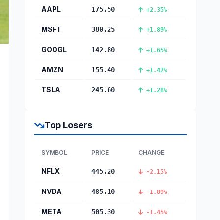
AAPL
175.50
+2.35%
MSFT
380.25
+1.89%
GOOGL
142.80
+1.65%
AMZN
155.40
+1.42%
TSLA
245.60
+1.28%
Top Losers
SYMBOL
PRICE
CHANGE
NFLX
445.20
-2.15%
NVDA
485.10
-1.89%
META
505.30
-1.45%