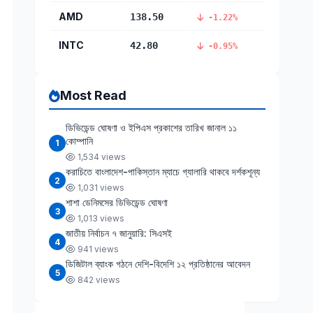
AMD
138.50
-1.22%
INTC
42.80
-0.95%
Most Read
ডিভিডেন্ড ঘোষণা ও ইপিএস প্রকাশের তারিখ জানাল ১১
কোম্পানি
1
1,534 views
করাচিতে বাংলাদেশ-পাকিস্তান ম্যাচে গ্যালারি থাকবে দর্শকশূন্য
2
1,031 views
শাশা ডেনিমসের ডিভিডেন্ড ঘোষণা
3
1,013 views
জাতীয় নির্বাচন ৭ জানুয়ারি: সিএসই
4
941 views
ডিজিটাল ব্যাংক গঠনে দেশি-বিদেশি ১২ প্রতিষ্ঠানের আবেদন
5
842 views