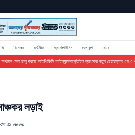
ীতি
বিনোদন
অর্থনীতি
অ্যানালাইসিস
খেলাধুলা
আরো
্থায়ন সেবা চালু করছে আইপিডিসি ফাইন্যান্স
মার্কেন্টাইল ব্যাংকের নতুন চেয়ারম্যান এম এ খান
াঞ্চকর লড়াই
d
133 views