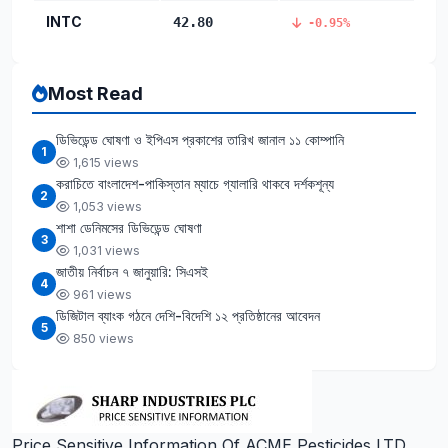
INTC
42.80
-0.95%
Most Read
ডিভিডেন্ড ঘোষণা ও ইপিএস প্রকাশের তারিখ জানাল ১১ কোম্পানি
1
1,615 views
করাচিতে বাংলাদেশ-পাকিস্তান ম্যাচে গ্যালারি থাকবে দর্শকশূন্য
2
1,053 views
শাশা ডেনিমসের ডিভিডেন্ড ঘোষণা
3
1,031 views
জাতীয় নির্বাচন ৭ জানুয়ারি: সিএসই
4
961 views
ডিজিটাল ব্যাংক গঠনে দেশি-বিদেশি ১২ প্রতিষ্ঠানের আবেদন
5
850 views
Price Sensitive Information Of ACME Pesticides LTD.