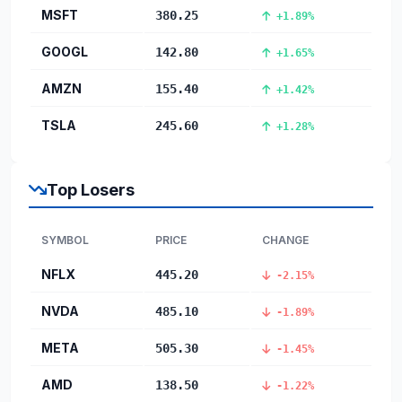
MSFT
380.25
+1.89%
GOOGL
142.80
+1.65%
AMZN
155.40
+1.42%
TSLA
245.60
+1.28%
Top Losers
SYMBOL
PRICE
CHANGE
NFLX
445.20
-2.15%
NVDA
485.10
-1.89%
META
505.30
-1.45%
AMD
138.50
-1.22%