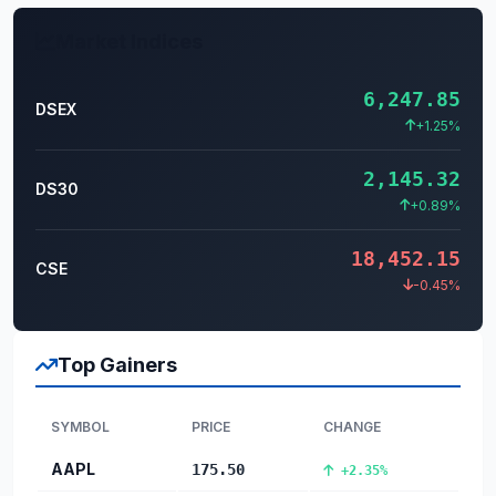
Market Indices
6,247.85
DSEX
+1.25%
2,145.32
DS30
+0.89%
18,452.15
CSE
-0.45%
Top Gainers
SYMBOL
PRICE
CHANGE
AAPL
175.50
+2.35%