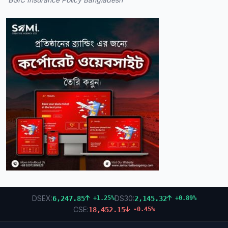
DSEX:
DS30:
6,247.85
2,145.32
+1.25%
+0.89%
CSE:
18,452.15
-0.45%