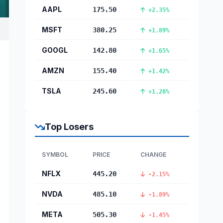
AAPL
175.50
+2.35%
MSFT
380.25
+1.89%
GOOGL
142.80
+1.65%
AMZN
155.40
+1.42%
TSLA
245.60
+1.28%
Top Losers
SYMBOL
PRICE
CHANGE
NFLX
445.20
-2.15%
NVDA
485.10
-1.89%
META
505.30
-1.45%