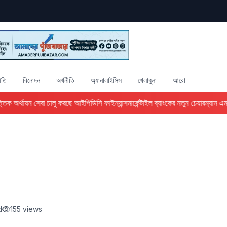
ীতি
বিনোদন
অর্থনীতি
অ্যানালাইসিস
খেলাধুলা
আরো
ক অর্থায়ন সেবা চালু করছে আইপিডিসি ফাইন্যান্স
মার্কেন্টাইল ব্যাংকের নতুন চেয়ারম্যান এম 
d
155 views