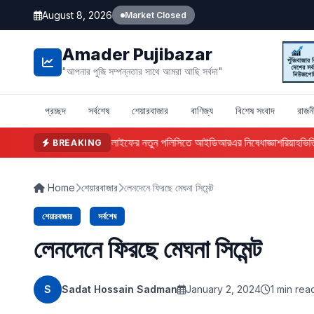
August 8, 2026
Market Closed
Amader Pujibazar
"আপনার পুজি সম্পন্নতার সাথে আমরা আছি সর্বদা"
প্রচ্ছদ
সর্বশেষ
শেয়ারবাজার
বাণিজ্য
বিশেষ সংবাদ
রাজন
ফারইস্ট ইসলামী লাইফের নতুন পলিসিতে আইডিআরএর নিষেধাজ্ঞা
শরিয়াহভিত্তি
BREAKING
Home
শেয়ারবাজার
লেনদেনে ফিরছে মেঘনা সিমেন্ট
শেয়ারবাজার
সর্বশেষ
লেনদেনে ফিরছে মেঘনা সিমেন্ট
S
Sadat Hossain Sadman
January 2, 2024
1 min rea