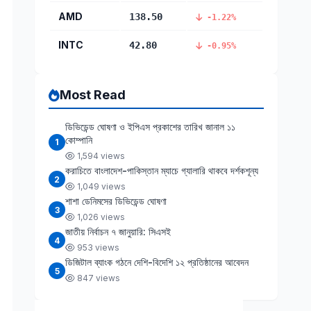
AMD
138.50
-1.22%
INTC
42.80
-0.95%
Most Read
ডিভিডেন্ড ঘোষণা ও ইপিএস প্রকাশের তারিখ জানাল ১১
কোম্পানি
1
1,594 views
করাচিতে বাংলাদেশ-পাকিস্তান ম্যাচে গ্যালারি থাকবে দর্শকশূন্য
2
1,049 views
শাশা ডেনিমসের ডিভিডেন্ড ঘোষণা
3
1,026 views
জাতীয় নির্বাচন ৭ জানুয়ারি: সিএসই
4
953 views
ডিজিটাল ব্যাংক গঠনে দেশি-বিদেশি ১২ প্রতিষ্ঠানের আবেদন
5
847 views