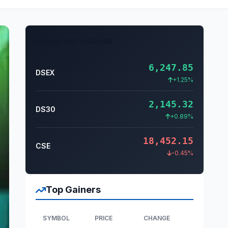
Market Indices
6,247.85
DSEX
+1.25%
2,145.32
DS30
+0.89%
18,452.15
CSE
-0.45%
Top Gainers
SYMBOL
PRICE
CHANGE