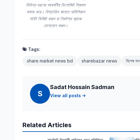
বিভিন্ন ধরণের আকর্ষণীয় ডিপোজিট স্কিমস
অফার করে। বিস্তারিত জানতে অফিসিয়াল
সাইট ভিজিট করুন বা নিকটস্থ ব্রাঞ্চে
যোগাযোগ করুন।
Tags:
share market news bd
sharebazar news
বিশেষ সং
Sadat Hossain Sadman
S
View all posts
Related Articles
ফারইস্ট ইসলামী লাইফের নতুন পলিসিতে
শরি