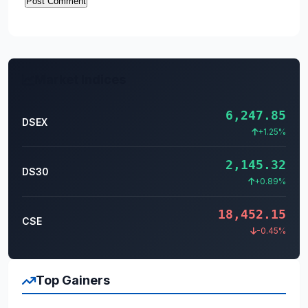
Market Indices
6,247.85
DSEX
+1.25%
2,145.32
DS30
+0.89%
18,452.15
CSE
-0.45%
Top Gainers