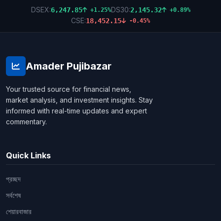
DSEX:
DS30:
6,247.85
2,145.32
+1.25%
+0.89%
CSE:
18,452.15
-0.45%
Amader Pujibazar
Your trusted source for financial news,
market analysis, and investment insights. Stay
informed with real-time updates and expert
commentary.
Quick Links
প্রচ্ছদ
সর্বশেষ
শেয়ারবাজার