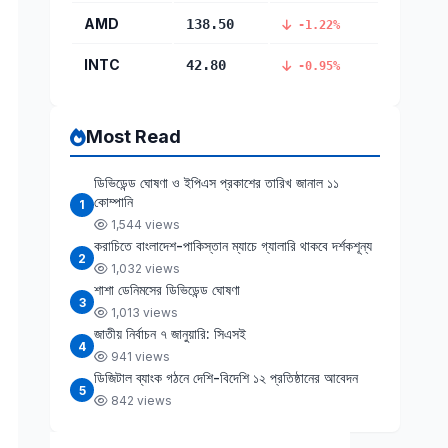
AMD
138.50
-1.22%
INTC
42.80
-0.95%
Most Read
ডিভিডেন্ড ঘোষণা ও ইপিএস প্রকাশের তারিখ জানাল ১১
কোম্পানি
1
1,544 views
করাচিতে বাংলাদেশ-পাকিস্তান ম্যাচে গ্যালারি থাকবে দর্শকশূন্য
2
1,032 views
শাশা ডেনিমসের ডিভিডেন্ড ঘোষণা
3
1,013 views
জাতীয় নির্বাচন ৭ জানুয়ারি: সিএসই
4
941 views
ডিজিটাল ব্যাংক গঠনে দেশি-বিদেশি ১২ প্রতিষ্ঠানের আবেদন
5
842 views