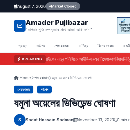
August 7, 2026
Market Closed
Amader Pujibazar
"আপনার পুজি সম্পন্নতার সাথে আমরা আছি সর্বদা"
প্রচ্ছদ
সর্বশেষ
শেয়ারবাজার
বাণিজ্য
বিশেষ সংবাদ
রাজন
ফারইস্ট ইসলামী লাইফের নতুন পলিসিতে আইডিআরএর নিষেধাজ্ঞা
শরিয়াহভিত্তিক
BREAKING
Home
শেয়ারবাজার
যমুনা অয়েলের ডিভিডেন্ড ঘোষণা
শেয়ারবাজার
সর্বশেষ
যমুনা অয়েলের ডিভিডেন্ড ঘোষণা
S
Sadat Hossain Sadman
November 13, 2023
1 min 