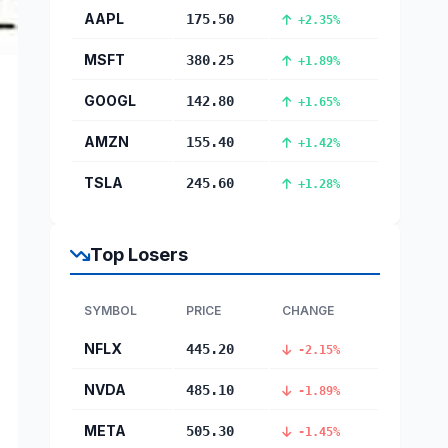
AAPL
175.50
+2.35%
MSFT
380.25
+1.89%
GOOGL
142.80
+1.65%
AMZN
155.40
+1.42%
TSLA
245.60
+1.28%
Top Losers
SYMBOL
PRICE
CHANGE
NFLX
445.20
-2.15%
NVDA
485.10
-1.89%
META
505.30
-1.45%