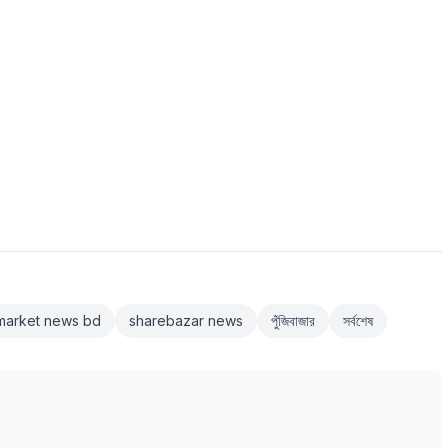
market news bd
sharebazar news
পুঁজিবাজার
সর্বশেষ