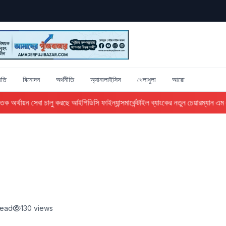
ীতি
বিনোদন
অর্থনীতি
অ্যানালাইসিস
খেলাধুলা
আরো
 অর্থায়ন সেবা চালু করছে আইপিডিসি ফাইন্যান্স
মার্কেন্টাইল ব্যাংকের নতুন চেয়ারম্যান এম এ
read
130 views