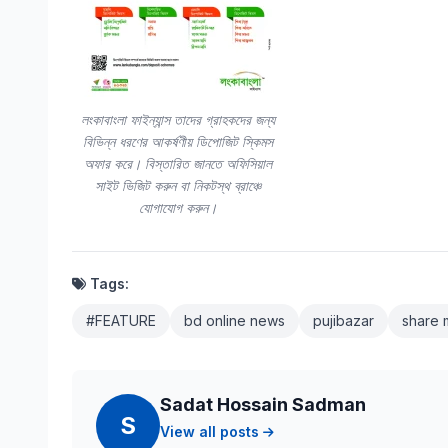
লংকাবাংলা ফাইন্যান্স তাদের গ্রাহকদের জন্য
বিভিন্ন ধরণের আকর্ষণীয় ডিপোজিট স্কিমস
অফার করে। বিস্তারিত জানতে অফিসিয়াল
সাইট ভিজিট করুন বা নিকটস্থ ব্রাঞ্চে
যোগাযোগ করুন।
Tags:
#FEATURE
bd online news
pujibazar
share 
Sadat Hossain Sadman
S
View all posts