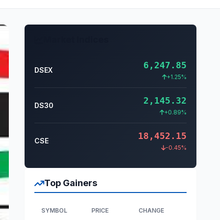
Market Indices
6,247.85
DSEX
+1.25%
2,145.32
DS30
+0.89%
18,452.15
CSE
-0.45%
Top Gainers
SYMBOL
PRICE
CHANGE