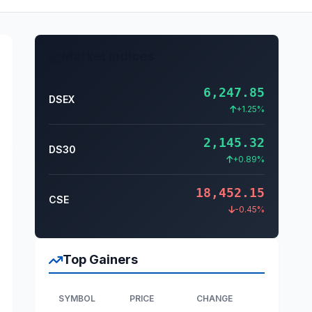
Market Indices
6,247.85
DSEX
+1.25%
2,145.32
DS30
+0.89%
18,452.15
CSE
-0.45%
Top Gainers
SYMBOL
PRICE
CHANGE