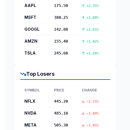
AAPL
175.50
+2.35%
MSFT
380.25
+1.89%
GOOGL
142.80
+1.65%
AMZN
155.40
+1.42%
TSLA
245.60
+1.28%
Top Losers
SYMBOL
PRICE
CHANGE
NFLX
445.20
-2.15%
NVDA
485.10
-1.89%
META
505.30
-1.45%