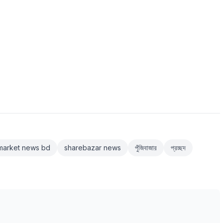
market news bd
sharebazar news
পুঁজিবাজার
প্রচ্ছদ