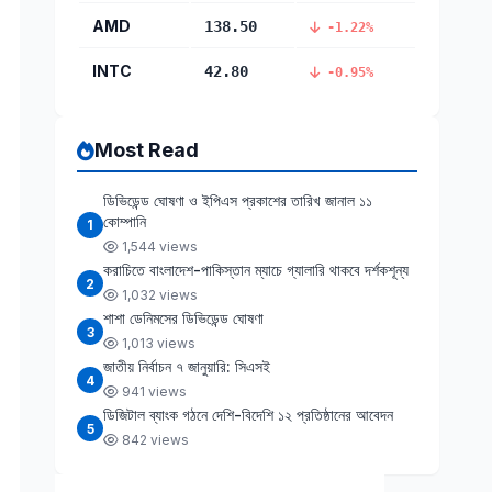
AMD
138.50
-1.22%
INTC
42.80
-0.95%
Most Read
ডিভিডেন্ড ঘোষণা ও ইপিএস প্রকাশের তারিখ জানাল ১১
কোম্পানি
1
1,544 views
করাচিতে বাংলাদেশ-পাকিস্তান ম্যাচে গ্যালারি থাকবে দর্শকশূন্য
2
1,032 views
শাশা ডেনিমসের ডিভিডেন্ড ঘোষণা
3
1,013 views
জাতীয় নির্বাচন ৭ জানুয়ারি: সিএসই
4
941 views
ডিজিটাল ব্যাংক গঠনে দেশি-বিদেশি ১২ প্রতিষ্ঠানের আবেদন
5
842 views