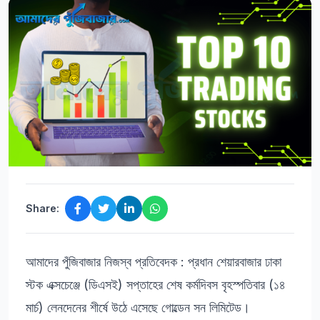
Share:
আমাদের পুঁজিবাজার নিজস্ব প্রতিবেদক : প্রধান শেয়ারবাজার ঢাকা
স্টক এক্সচেঞ্জে (ডিএসই) সপ্তাহের শেষ কর্মদিবস বৃহস্পতিবার (১৪
মার্চ) লেনদেনের শীর্ষে উঠে এসেছে গোল্ডেন সন লিমিটেড।