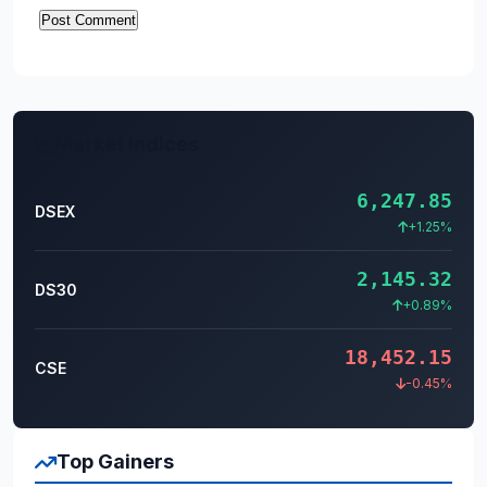
Market Indices
6,247.85
DSEX
+1.25%
2,145.32
DS30
+0.89%
18,452.15
CSE
-0.45%
Top Gainers