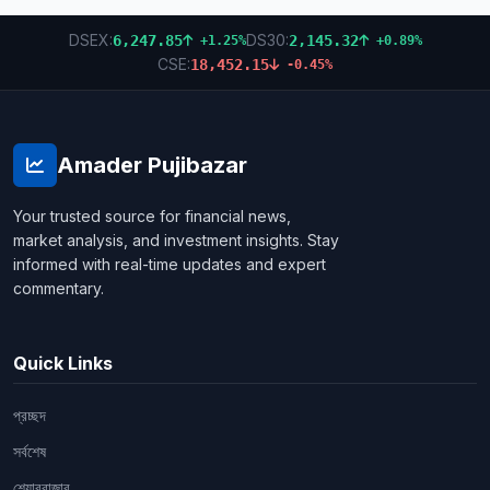
DSEX:
DS30:
6,247.85
2,145.32
+1.25%
+0.89%
CSE:
18,452.15
-0.45%
Amader Pujibazar
Your trusted source for financial news,
market analysis, and investment insights. Stay
informed with real-time updates and expert
commentary.
Quick Links
প্রচ্ছদ
সর্বশেষ
শেয়ারবাজার