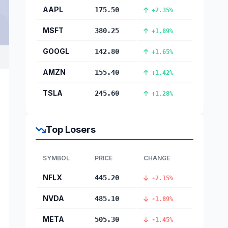
AAPL
175.50
+2.35%
MSFT
380.25
+1.89%
GOOGL
142.80
+1.65%
AMZN
155.40
+1.42%
TSLA
245.60
+1.28%
Top Losers
SYMBOL
PRICE
CHANGE
NFLX
445.20
-2.15%
NVDA
485.10
-1.89%
META
505.30
-1.45%