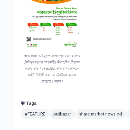
লংকাবাংলা ফাইন্যান্স তাদের গ্রাহকদের জন্য
বিভিন্ন ধরণের আকর্ষণীয় ডিপোজিট স্কিমস
অফার করে। বিস্তারিত জানতে অফিসিয়াল
সাইট ভিজিট করুন বা নিকটস্থ ব্রাঞ্চে
যোগাযোগ করুন।
Tags:
#FEATURE
pujibazar
share market news bd