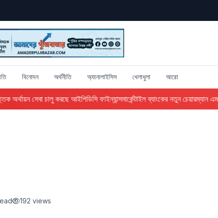
ীতি
বিনোদন
অর্থনীতি
অ্যানালাইসিস
খেলাধুলা
আরো
ক অর্থায়ন সেবা চালু করছে আইপিডিসি ফাইন্যান্স
মার্কেন্টাইল ব্যাংকের নতুন চেয়ারম্যান এম 
read
192 views