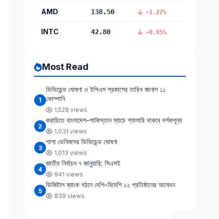
AMD
138.50
-1.22%
INTC
42.80
-0.95%
Most Read
ডিভিডেন্ড ঘোষণা ও ইপিএস প্রকাশের তারিখ জানাল ১১
কোম্পানি
1
1,528 views
করাচিতে বাংলাদেশ-পাকিস্তান ম্যাচে গ্যালারি থাকবে দর্শকশূন্য
2
1,031 views
শাশা ডেনিমসের ডিভিডেন্ড ঘোষণা
3
1,013 views
জাতীয় নির্বাচন ৭ জানুয়ারি: সিএসই
4
941 views
ডিজিটাল ব্যাংক গঠনে দেশি-বিদেশি ১২ প্রতিষ্ঠানের আবেদন
5
839 views