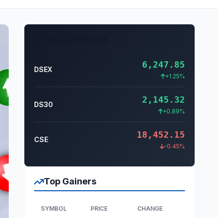
Market Indices
6,247.85
DSEX
+1.25%
2,145.32
DS30
+0.89%
18,452.15
CSE
-0.45%
Top Gainers
SYMBOL
PRICE
CHANGE