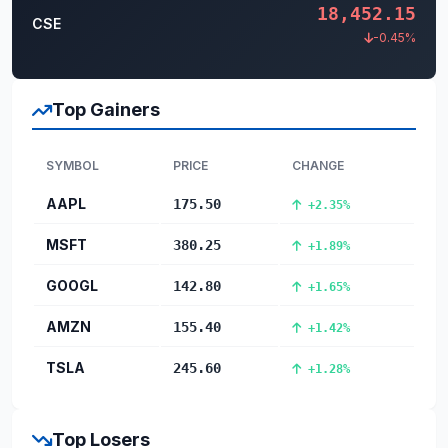
18,452.15
CSE
-0.45%
Top Gainers
SYMBOL
PRICE
CHANGE
AAPL
175.50
+2.35%
MSFT
380.25
+1.89%
GOOGL
142.80
+1.65%
AMZN
155.40
+1.42%
TSLA
245.60
+1.28%
Top Losers