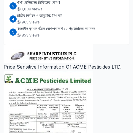
শাশা ডেনিমসের ডিভিডেন্ড ঘোষণা
3
1,039 views
জাতীয় নির্বাচন ৭ জানুয়ারি: সিএসই
4
965 views
ডিজিটাল ব্যাংক গঠনে দেশি-বিদেশি ১২ প্রতিষ্ঠানের আবেদন
5
853 views
Price Sensitive Information Of ACME Pesticides LTD.