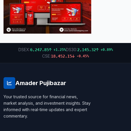
DSEX:
DS30:
6,247.85
2,145.32
+1.25%
+0.89%
CSE:
18,452.15
-0.45%
Amader Pujibazar
Your trusted source for financial news,
market analysis, and investment insights. Stay
informed with real-time updates and expert
commentary.