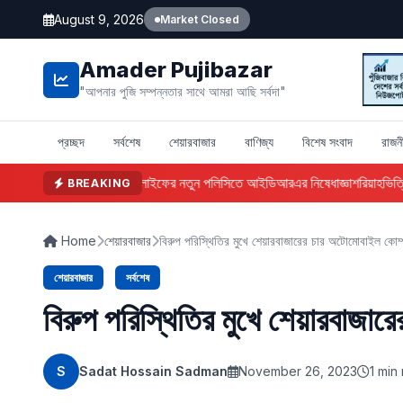
August 9, 2026
Market Closed
Amader Pujibazar
"আপনার পুজি সম্পন্নতার সাথে আমরা আছি সর্বদা"
প্রচ্ছদ
সর্বশেষ
শেয়ারবাজার
বাণিজ্য
বিশেষ সংবাদ
রাজন
ফারইস্ট ইসলামী লাইফের নতুন পলিসিতে আইডিআরএর নিষেধাজ্ঞা
শরিয়াহভিত্তিক
BREAKING
Home
শেয়ারবাজার
বিরুপ পরিস্থিতির মুখে শেয়ারবাজারের চার অটোমোবাইল কোম্
শেয়ারবাজার
সর্বশেষ
বিরুপ পরিস্থিতির মুখে শেয়ারবাজা
S
Sadat Hossain Sadman
November 26, 2023
1 min