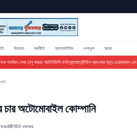
ীতি
বিনোদন
অর্থনীতি
অ্যানালাইসিস
খেলাধুলা
আরো
 অর্থায়ন সেবা চালু করছে আইপিডিসি ফাইন্যান্স
মার্কেন্টাইল ব্যাংকের নতুন চেয়ারম্যান এম এ
পানি
রের চার অটোমোবাইল কোম্পানি
 read
189 views