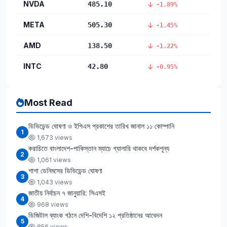
NVDA
485.10
-1.89%
META
505.30
-1.45%
AMD
138.50
-1.22%
INTC
42.80
-0.95%
Most Read
ডিভিডেন্ড ঘোষণা ও ইপিএস প্রকাশের তারিখ জানাল ১১ কোম্পানি
1
1,673 views
করাচিতে বাংলাদেশ-পাকিস্তান ম্যাচে গ্যালারি থাকবে দর্শকশূন্য
2
1,061 views
শাশা ডেনিমসের ডিভিডেন্ড ঘোষণা
3
1,043 views
জাতীয় নির্বাচন ৭ জানুয়ারি: সিএসই
4
968 views
ডিজিটাল ব্যাংক গঠনে দেশি-বিদেশি ১২ প্রতিষ্ঠানের আবেদন
5
856 views