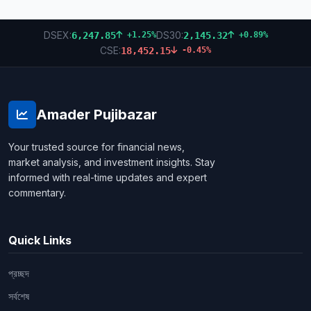
DSEX:
DS30:
6,247.85
2,145.32
+1.25%
+0.89%
CSE:
18,452.15
-0.45%
Amader Pujibazar
Your trusted source for financial news,
market analysis, and investment insights. Stay
informed with real-time updates and expert
commentary.
Quick Links
প্রচ্ছদ
সর্বশেষ