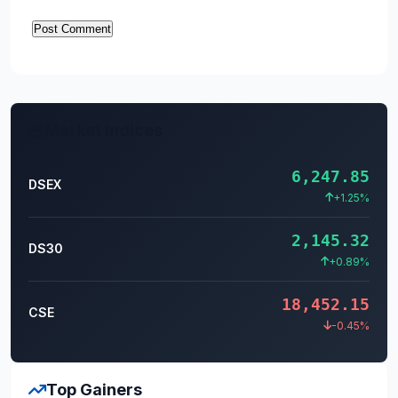
Market Indices
6,247.85
DSEX
+1.25%
2,145.32
DS30
+0.89%
18,452.15
CSE
-0.45%
Top Gainers