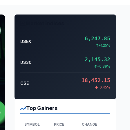
Market Indices
6,247.85
DSEX
+1.25%
2,145.32
DS30
+0.89%
18,452.15
CSE
-0.45%
Top Gainers
SYMBOL
PRICE
CHANGE