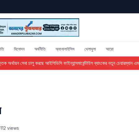
ীতি
বিনোদন
অর্থনীতি
অ্যানালাইসিস
খেলাধুলা
আরো
ক অর্থায়ন সেবা চালু করছে আইপিডিসি ফাইন্যান্স
মার্কেন্টাইল ব্যাংকের নতুন চেয়ারম্যান এম 
র
112 views