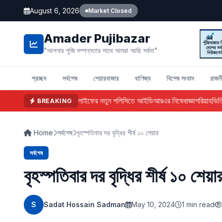
August 6, 2026
Market Closed
Amader Pujibazar
"আপনার পুজি সম্পন্নতার সাথে আমরা আছি সর্বদা"
প্রচ্ছদ
সর্বশেষ
শেয়ারবাজার
বাণিজ্য
বিশেষ সংবাদ
রাজন
ফারইস্ট ইসলামী লাইফের নতুন পলিসিতে আইডিআরএর নিষেধাজ্ঞা
শরিয়াহভিত্তি
BREAKING
Home
সর্বশেষ
বৃহস্পতিবার দর বৃদ্ধির শীর্ষ ১০ শেয়ার
সর্বশেষ
বৃহস্পতিবার দর বৃদ্ধির শীর্ষ ১০ শেয়া
S
Sadat Hossain Sadman
May 10, 2024
1 min read