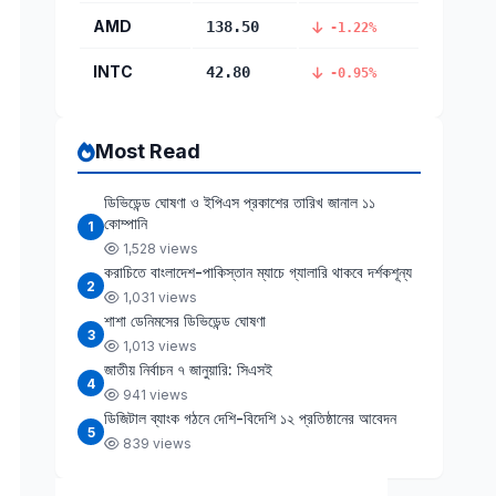
AMD
138.50
-1.22%
INTC
42.80
-0.95%
Most Read
ডিভিডেন্ড ঘোষণা ও ইপিএস প্রকাশের তারিখ জানাল ১১
কোম্পানি
1
1,528 views
করাচিতে বাংলাদেশ-পাকিস্তান ম্যাচে গ্যালারি থাকবে দর্শকশূন্য
2
1,031 views
শাশা ডেনিমসের ডিভিডেন্ড ঘোষণা
3
1,013 views
জাতীয় নির্বাচন ৭ জানুয়ারি: সিএসই
4
941 views
ডিজিটাল ব্যাংক গঠনে দেশি-বিদেশি ১২ প্রতিষ্ঠানের আবেদন
5
839 views