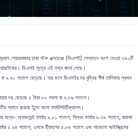
 প্রধান শেয়ারবাজার ঢাকা স্টক এক্সচেঞ্জে (ডিএসই) লেনদেনে অংশ নেওয়া ৩৯২টি
পাওয়ারটেকের। ডিএসই সূত্রে এই তথ্য জানা গেছে।
 বা ৯.৯১ শতাংশ বেড়েছে। যার ফলে ডিএসইর দর বৃদ্ধির শীর্ষ তালিকায় প্রথম
রের শেয়ার দর বেড়েছে ৫ টাকা ৮০ পয়সা বা ৯.৮৬ শতাংশ।
য় স্থানে রয়েছে ইন্দো বাংলা ফার্মাসিউটিক্যালস।
র মধ্যে- অ্যাডভেন্ট ফার্মার ৯.৮১ শতাংশ, সিলভা ফার্মার ৯.৩৯ শতাংশ, বারাকা
র্মার ৫.৯৪ শতাংশ, এসকে ট্রিমসের ৫.৮৪ শতাংশ এবং লাভেলো আইস্ক্রিমের