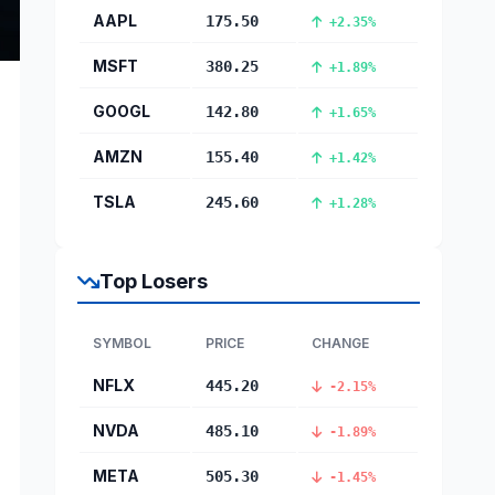
AAPL
175.50
+2.35%
MSFT
380.25
+1.89%
GOOGL
142.80
+1.65%
AMZN
155.40
+1.42%
TSLA
245.60
+1.28%
Top Losers
SYMBOL
PRICE
CHANGE
NFLX
445.20
-2.15%
NVDA
485.10
-1.89%
META
505.30
-1.45%