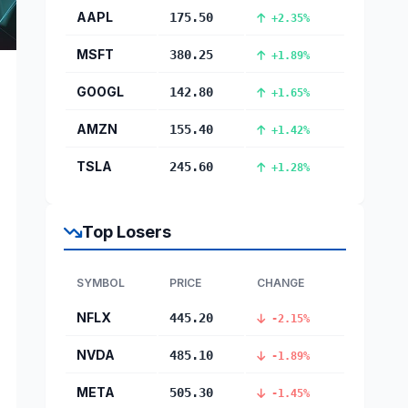
AAPL
175.50
+2.35%
MSFT
380.25
+1.89%
GOOGL
142.80
+1.65%
AMZN
155.40
+1.42%
TSLA
245.60
+1.28%
Top Losers
SYMBOL
PRICE
CHANGE
NFLX
445.20
-2.15%
NVDA
485.10
-1.89%
META
505.30
-1.45%