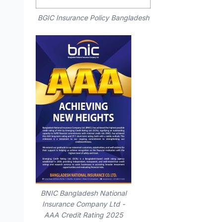
BGIC Insurance Policy Bangladesh
BNIC Bangladesh National
Insurance Company Ltd -
AAA Credit Rating 2025