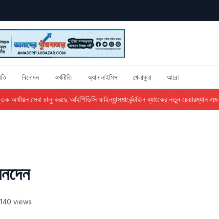
ীতি
বিনোদন
অর্থনীতি
অ্যানালাইসিস
খেলাধুলা
আরো
 অর্থায়ন সেবা চালু করছে আইপিডিসি ফাইন্যান্স
মার্কেন্টাইল ব্যাংকের নতুন চেয়ারম্যান এম এ
লেনদেন
140 views