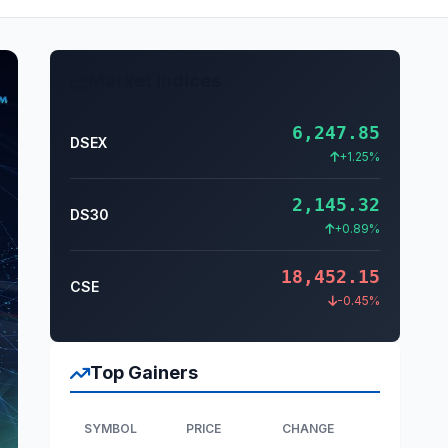
Market Indices
6,247.85
DSEX
+1.25%
2,145.32
DS30
+0.89%
18,452.15
CSE
-0.45%
Top Gainers
SYMBOL
PRICE
CHANGE