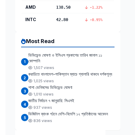
AMD
138.50
-1.22%
INTC
42.80
-0.95%
Most Read
ডিভিডেন্ড ঘোষণা ও ইপিএস প্রকাশের তারিখ জানাল ১১
কোম্পানি
1
1,507 views
করাচিতে বাংলাদেশ-পাকিস্তান ম্যাচে গ্যালারি থাকবে দর্শকশূন্য
2
1,025 views
শাশা ডেনিমসের ডিভিডেন্ড ঘোষণা
3
1,010 views
জাতীয় নির্বাচন ৭ জানুয়ারি: সিএসই
4
937 views
ডিজিটাল ব্যাংক গঠনে দেশি-বিদেশি ১২ প্রতিষ্ঠানের আবেদন
5
836 views