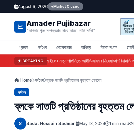
August 6, 2026
Market Closed
Amader Pujibazar
"আপনার পুজি সম্পন্নতার সাথে আমরা আছি সর্বদা"
প্রচ্ছদ
সর্বশেষ
শেয়ারবাজার
বাণিজ্য
বিশেষ সংবাদ
রাজন
ফারইস্ট ইসলামী লাইফের নতুন পলিসিতে আইডিআরএর নিষেধাজ্ঞা
শরিয়াহভিত্তিক
BREAKING
Home
সর্বশেষ
ব্লকে সাতটি প্রতিষ্ঠানের বৃহত্তম লেনদেন
সর্বশেষ
ব্লকে সাতটি প্রতিষ্ঠানের বৃহত্তম 
S
Sadat Hossain Sadman
May 13, 2024
1 min read