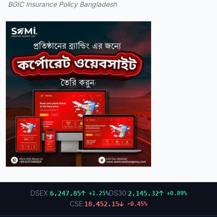
BGIC Insurance Policy Bangladesh
DSEX:
DS30:
6,247.85
2,145.32
+1.25%
+0.89%
CSE:
18,452.15
-0.45%