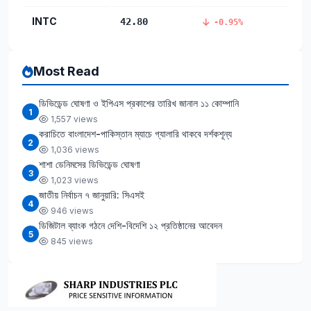
INTC
42.80
-0.95%
Most Read
ডিভিডেন্ড ঘোষণা ও ইপিএস প্রকাশের তারিখ জানাল ১১ কোম্পানি
1
1,557 views
করাচিতে বাংলাদেশ-পাকিস্তান ম্যাচে গ্যালারি থাকবে দর্শকশূন্য
2
1,036 views
শাশা ডেনিমসের ডিভিডেন্ড ঘোষণা
3
1,023 views
জাতীয় নির্বাচন ৭ জানুয়ারি: সিএসই
4
946 views
ডিজিটাল ব্যাংক গঠনে দেশি-বিদেশি ১২ প্রতিষ্ঠানের আবেদন
5
845 views