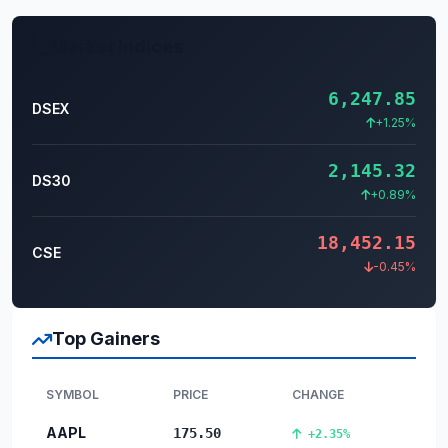
Market Indices
6,247.85
DSEX
+1.25%
2,145.32
DS30
+0.89%
18,452.15
CSE
-0.45%
Top Gainers
SYMBOL
PRICE
CHANGE
AAPL
175.50
+2.35%