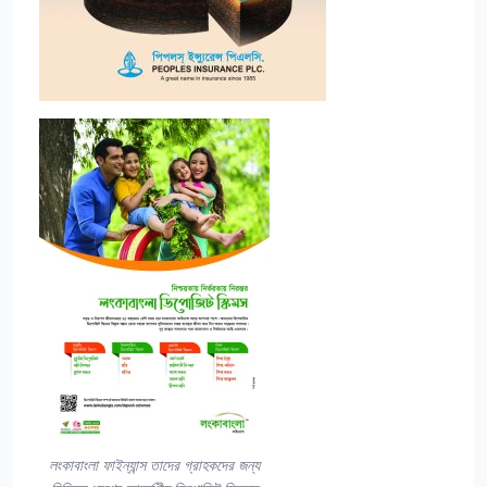
লংকাবাংলা ফাইন্যান্স তাদের গ্রাহকদের জন্য