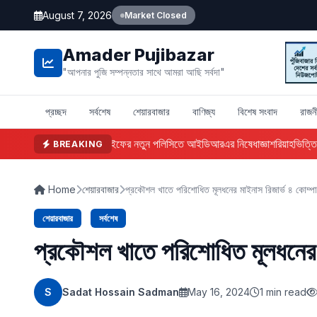
August 7, 2026
Market Closed
Amader Pujibazar
"আপনার পুজি সম্পন্নতার সাথে আমরা আছি সর্বদা"
প্রচ্ছদ
সর্বশেষ
শেয়ারবাজার
বাণিজ্য
বিশেষ সংবাদ
রাজন
ফারইস্ট ইসলামী লাইফের নতুন পলিসিতে আইডিআরএর নিষেধাজ্ঞা
শরিয়াহভিত্তিক অ
BREAKING
Home
শেয়ারবাজার
প্রকৌশল খাতে পরিশোধিত মূলধনের মাইনাস রিজার্ভ ৪ কোম্পা
শেয়ারবাজার
সর্বশেষ
প্রকৌশল খাতে পরিশোধিত মূলধনের ম
S
Sadat Hossain Sadman
May 16, 2024
1 min read