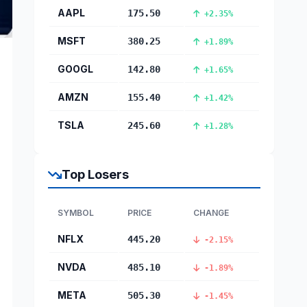
AAPL
175.50
+2.35%
MSFT
380.25
+1.89%
GOOGL
142.80
+1.65%
AMZN
155.40
+1.42%
TSLA
245.60
+1.28%
Top Losers
SYMBOL
PRICE
CHANGE
NFLX
445.20
-2.15%
NVDA
485.10
-1.89%
META
505.30
-1.45%