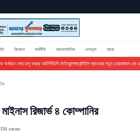
ীতি
বিনোদন
অর্থনীতি
অ্যানালাইসিস
খেলাধুলা
আরো
র্থায়ন সেবা চালু করছে আইপিডিসি ফাইন্যান্স
মার্কেন্টাইল ব্যাংকের নতুন চেয়ারম্যান এম এ খ
নির
াইনাস রিজার্ভ ৪ কোম্পানির
139 views