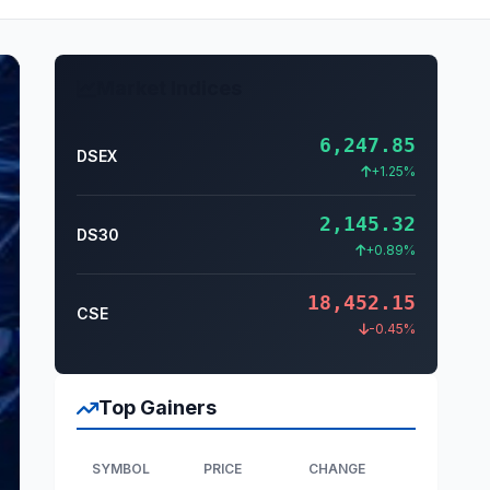
Market Indices
6,247.85
DSEX
+1.25%
2,145.32
DS30
+0.89%
18,452.15
CSE
-0.45%
Top Gainers
SYMBOL
PRICE
CHANGE