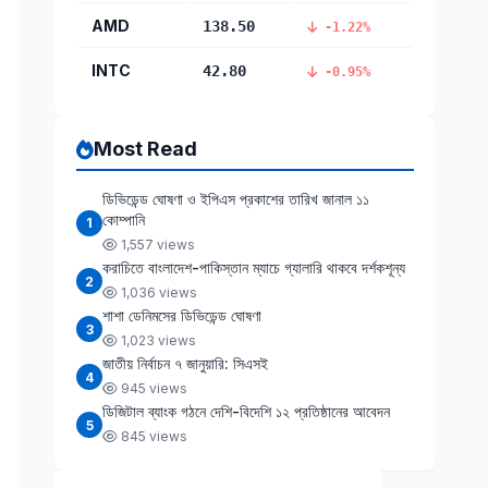
AMD
138.50
-1.22%
INTC
42.80
-0.95%
Most Read
ডিভিডেন্ড ঘোষণা ও ইপিএস প্রকাশের তারিখ জানাল ১১
কোম্পানি
1
1,557 views
করাচিতে বাংলাদেশ-পাকিস্তান ম্যাচে গ্যালারি থাকবে দর্শকশূন্য
2
1,036 views
শাশা ডেনিমসের ডিভিডেন্ড ঘোষণা
3
1,023 views
জাতীয় নির্বাচন ৭ জানুয়ারি: সিএসই
4
945 views
ডিজিটাল ব্যাংক গঠনে দেশি-বিদেশি ১২ প্রতিষ্ঠানের আবেদন
5
845 views