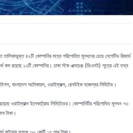
ে তালিকাভুক্ত ৪২টি কোম্পানির মধ্যে পরিশোধিত মূলধনের চেয়ে নেগেটিভ রিজার্ভ
ার্ভ কম রয়েছে ১২টি কোম্পানির। ঢাকা স্টক এক্সচেঞ্জ (ডিএসই) সূত্রে এই তথ্য
াইপস, বাংলাদেশ অটোকারস, ওয়াইম্যাক্স, রেনউইক যজ্ঞেশ্বর লিমিটেড।
ভ রয়েছে ওয়াইম্যাক্স ইলেকট্রোড লিমিটেডের। কোম্পানিটির পরিশোধিত মূলধন ৭৩
লাখ টাকা।
ার্ভ মাইনাস রয়েছে ৩০ কোটি ১৫ লাখ টাকা।