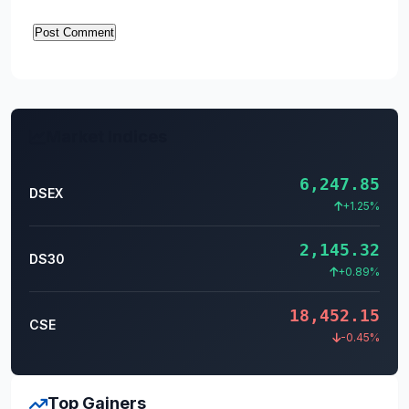
Market Indices
6,247.85
DSEX
+1.25%
2,145.32
DS30
+0.89%
18,452.15
CSE
-0.45%
Top Gainers