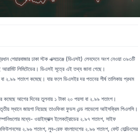
প্রধান শেয়ারবাজার ঢাকা স্টক এক্সচেঞ্জে (ডিএসই) লেনদেনে অংশ নেওয়া ৩৯৩টি
ে আরামিট লিমিটেডের। ডিএসই সূত্রে এই তথ্য জানা গেছে।
া বা ২.৯৯ শতাংশ কমেছে। যার ফলে ডিএসইর দর পতনের শীর্ষ তালিকায় প্রথম
র দর কমেছে আগের দিনের তুলনায় ১ টাকা ২০ পয়সা বা ২.৯৯ শতাংশ।
 তৃতীয় স্থানে জায়গা নিয়েছে তাওফিকা ফুডস এন্ড লাভেলো আইসক্রিম পিএলসি।
্পানিগুলোর মধ্যে- ওয়াইম্যাক্স ইলেকট্রোডের ২.৯৭ শতাংশ, সাইফ
ইনফিউশনসের ২.৯৬ শতাংশ, লুব-রেফ বাংলাদেশের ২.৯৬ শতাংশ, বেস্ট হোল্ডিংসের