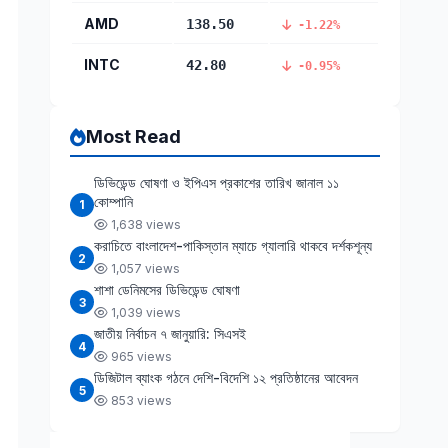
AMD
138.50
-1.22%
INTC
42.80
-0.95%
Most Read
ডিভিডেন্ড ঘোষণা ও ইপিএস প্রকাশের তারিখ জানাল ১১
কোম্পানি
1
1,638 views
করাচিতে বাংলাদেশ-পাকিস্তান ম্যাচে গ্যালারি থাকবে দর্শকশূন্য
2
1,057 views
শাশা ডেনিমসের ডিভিডেন্ড ঘোষণা
3
1,039 views
জাতীয় নির্বাচন ৭ জানুয়ারি: সিএসই
4
965 views
ডিজিটাল ব্যাংক গঠনে দেশি-বিদেশি ১২ প্রতিষ্ঠানের আবেদন
5
853 views