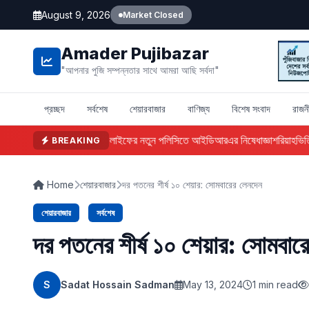
August 9, 2026
Market Closed
Amader Pujibazar
"আপনার পুজি সম্পন্নতার সাথে আমরা আছি সর্বদা"
প্রচ্ছদ
সর্বশেষ
শেয়ারবাজার
বাণিজ্য
বিশেষ সংবাদ
রাজন
ফারইস্ট ইসলামী লাইফের নতুন পলিসিতে আইডিআরএর নিষেধাজ্ঞা
শরিয়াহভিত্তি
BREAKING
Home
শেয়ারবাজার
দর পতনের শীর্ষ ১০ শেয়ার: সোমবারের লেনদেন
শেয়ারবাজার
সর্বশেষ
দর পতনের শীর্ষ ১০ শেয়ার: সোমবার
S
Sadat Hossain Sadman
May 13, 2024
1 min read