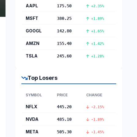
AAPL
175.50
+2.35%
MSFT
380.25
+1.89%
GOOGL
142.80
+1.65%
AMZN
155.40
+1.42%
TSLA
245.60
+1.28%
Top Losers
SYMBOL
PRICE
CHANGE
NFLX
445.20
-2.15%
NVDA
485.10
-1.89%
META
505.30
-1.45%