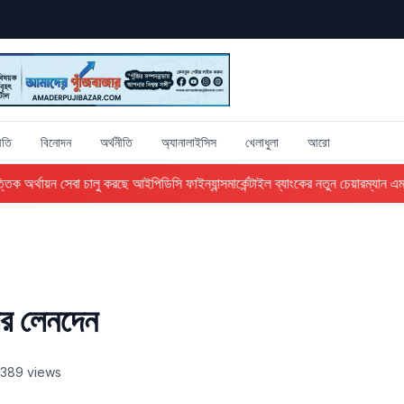
ীতি
বিনোদন
অর্থনীতি
অ্যানালাইসিস
খেলাধুলা
আরো
ক অর্থায়ন সেবা চালু করছে আইপিডিসি ফাইন্যান্স
মার্কেন্টাইল ব্যাংকের নতুন চেয়ারম্যান এম 
ের লেনদেন
389 views