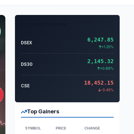
Market Indices
6,247.85
DSEX
+1.25%
2,145.32
DS30
+0.89%
18,452.15
CSE
-0.45%
Top Gainers
SYMBOL
PRICE
CHANGE