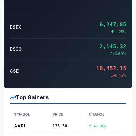
Market Indices
6,247.85
DSEX
+1.25%
2,145.32
DS30
+0.89%
18,452.15
CSE
-0.45%
Top Gainers
SYMBOL
PRICE
CHANGE
AAPL
175.50
+2.35%