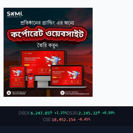
DSEX:
DS30:
6,247.85
2,145.32
+1.25%
+0.89%
CSE:
18,452.15
-0.45%