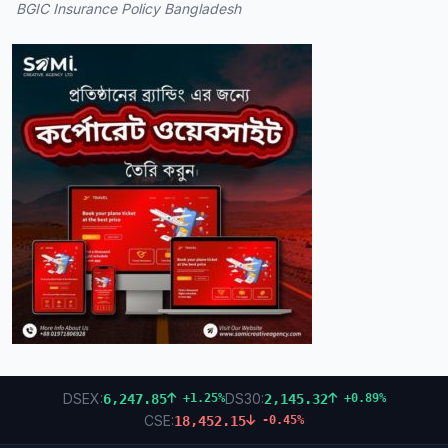
BGIC Insurance Policy Bangladesh
DSEX:
DS30:
6,247.85
2,145.32
+1.25%
+0.89%
CSE:
18,452.15
-0.45%