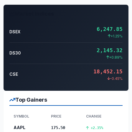
Market Indices
6,247.85
DSEX
+1.25%
2,145.32
DS30
+0.89%
18,452.15
CSE
-0.45%
Top Gainers
SYMBOL
PRICE
CHANGE
AAPL
175.50
+2.35%