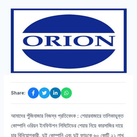
Share:
আমাদের পুঁজিবাজার নিজস্ব প্রতিবেদক : শেয়ারবাজারে তালিকাভুক্ত
কোম্পানি ওরিয়ন ইনফিউশন লিমিটেডের শেয়ার নিয়ে কারসাজির দায়ে
চার বিনিয়োগকারী, দুই কোম্পানি এবং দুই ফান্ডকে ৬০ কোটি ২১ লাখ