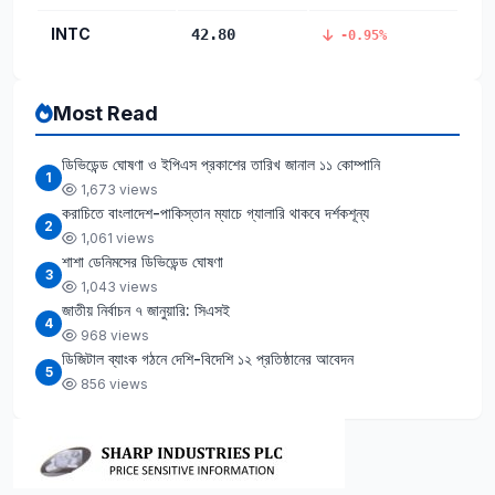
INTC
42.80
-0.95%
Most Read
ডিভিডেন্ড ঘোষণা ও ইপিএস প্রকাশের তারিখ জানাল ১১ কোম্পানি
1
1,673 views
করাচিতে বাংলাদেশ-পাকিস্তান ম্যাচে গ্যালারি থাকবে দর্শকশূন্য
2
1,061 views
শাশা ডেনিমসের ডিভিডেন্ড ঘোষণা
3
1,043 views
জাতীয় নির্বাচন ৭ জানুয়ারি: সিএসই
4
968 views
ডিজিটাল ব্যাংক গঠনে দেশি-বিদেশি ১২ প্রতিষ্ঠানের আবেদন
5
856 views