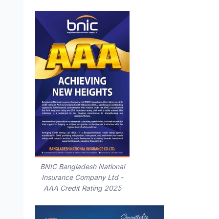
BNIC Bangladesh National
Insurance Company Ltd -
AAA Credit Rating 2025