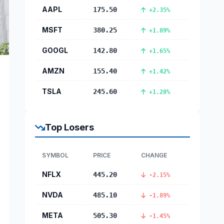
AAPL
175.50
+2.35%
MSFT
380.25
+1.89%
GOOGL
142.80
+1.65%
AMZN
155.40
+1.42%
TSLA
245.60
+1.28%
Top Losers
SYMBOL
PRICE
CHANGE
NFLX
445.20
-2.15%
NVDA
485.10
-1.89%
META
505.30
-1.45%