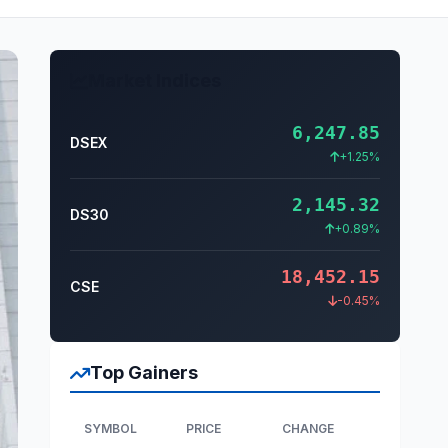
Market Indices
6,247.85
DSEX
+1.25%
2,145.32
DS30
+0.89%
18,452.15
CSE
-0.45%
Top Gainers
SYMBOL
PRICE
CHANGE