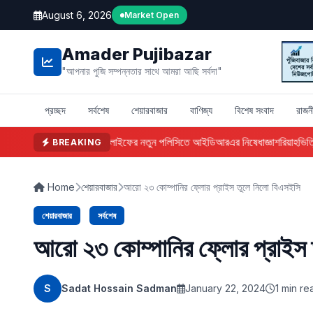
August 6, 2026
Market Open
Amader Pujibazar
"আপনার পুজি সম্পন্নতার সাথে আমরা আছি সর্বদা"
প্রচ্ছদ
সর্বশেষ
শেয়ারবাজার
বাণিজ্য
বিশেষ সংবাদ
রাজন
ফারইস্ট ইসলামী লাইফের নতুন পলিসিতে আইডিআরএর নিষেধাজ্ঞা
শরিয়াহভিত্তিক
BREAKING
Home
শেয়ারবাজার
আরো ২৩ কোম্পানির ফ্লোর প্রাইস তুলে নিলো বিএসইসি
শেয়ারবাজার
সর্বশেষ
আরো ২৩ কোম্পানির ফ্লোর প্রাইস 
S
Sadat Hossain Sadman
January 22, 2024
1 min re