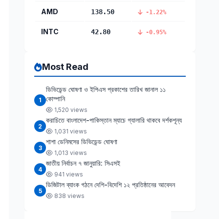
AMD
138.50
-1.22%
INTC
42.80
-0.95%
Most Read
ডিভিডেন্ড ঘোষণা ও ইপিএস প্রকাশের তারিখ জানাল ১১
কোম্পানি
1
1,520 views
করাচিতে বাংলাদেশ-পাকিস্তান ম্যাচে গ্যালারি থাকবে দর্শকশূন্য
2
1,031 views
শাশা ডেনিমসের ডিভিডেন্ড ঘোষণা
3
1,013 views
জাতীয় নির্বাচন ৭ জানুয়ারি: সিএসই
4
941 views
ডিজিটাল ব্যাংক গঠনে দেশি-বিদেশি ১২ প্রতিষ্ঠানের আবেদন
5
838 views