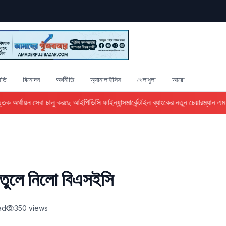
ীতি
বিনোদন
অর্থনীতি
অ্যানালাইসিস
খেলাধুলা
আরো
 অর্থায়ন সেবা চালু করছে আইপিডিসি ফাইন্যান্স
মার্কেন্টাইল ব্যাংকের নতুন চেয়ারম্যান এম এ
তুলে নিলো বিএসইসি
ad
350 views