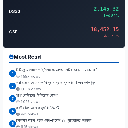
2,145.32
DS30
+0.89%
18,452.15
CSE
-0.45%
Most Read
ডিভিডেন্ড ঘোষণা ও ইপিএস প্রকাশের তারিখ জানাল ১১ কোম্পানি
1
1,557 views
করাচিতে বাংলাদেশ-পাকিস্তান ম্যাচে গ্যালারি থাকবে দর্শকশূন্য
2
1,036 views
শাশা ডেনিমসের ডিভিডেন্ড ঘোষণা
3
1,023 views
জাতীয় নির্বাচন ৭ জানুয়ারি: সিএসই
4
945 views
ডিজিটাল ব্যাংক গঠনে দেশি-বিদেশি ১২ প্রতিষ্ঠানের আবেদন
5
845 views