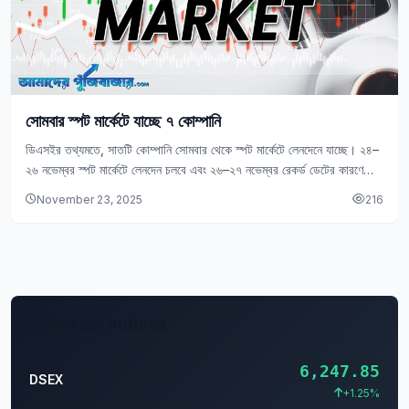
সোমবার স্পট মার্কেটে যাচ্ছে ৭ কোম্পানি
ডিএসইর তথ্যমতে, সাতটি কোম্পানি সোমবার থেকে স্পট মার্কেটে লেনদেনে যাচ্ছে। ২৪–
২৬ নভেম্বর স্পট মার্কেটে লেনদেন চলবে এবং ২৬–২৭ নভেম্বর রেকর্ড ডেটের কারণে
লেনদেন স্থগিত থাকবে।
November 23, 2025
216
Market Indices
6,247.85
DSEX
+1.25%