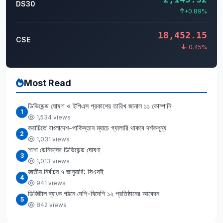
DS30
+0.89%
18,452.15
CSE
-0.45%
Most Read
ডিভিডেন্ড ঘোষণা ও ইপিএস প্রকাশের তারিখ জানাল ১১ কোম্পানি
1
1,534 views
করাচিতে বাংলাদেশ-পাকিস্তান ম্যাচে গ্যালারি থাকবে দর্শকশূন্য
2
1,031 views
শাশা ডেনিমসের ডিভিডেন্ড ঘোষণা
3
1,013 views
জাতীয় নির্বাচন ৭ জানুয়ারি: সিএসই
4
941 views
ডিজিটাল ব্যাংক গঠনে দেশি-বিদেশি ১২ প্রতিষ্ঠানের আবেদন
5
842 views